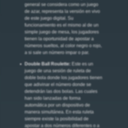
general se considera como un juego
de azar, representa la versión en vivo
de este juego digital. Su
funcionamiento es el mismo al de un
simple juego de mesa, los jugadores
tienen la oportunidad de apostar a
números sueltos, al color negro o rojo,
a si sale un número impar o par.
Double Ball Roulette:
Este es un
juego de una sesión de ruleta de
doble bola donde los jugadores tienen
que adivinar el número donde se
detendrán las dos bolas. Las cuales
han sido lanzadas de forma
automática por un dispositivo de
manera simultánea. En esta ruleta
siempre existe la posibilidad de
apostar a dos números diferentes o a