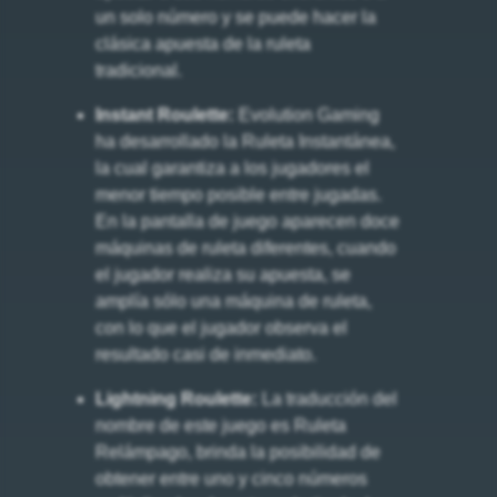
un solo número y se puede hacer la
clásica apuesta de la ruleta
tradicional.
Instant Roulette:
Evolution Gaming
ha desarrollado la Ruleta Instantánea,
la cual garantiza a los jugadores el
menor tiempo posible entre jugadas.
En la pantalla de juego aparecen doce
máquinas de ruleta diferentes, cuando
el jugador realiza su apuesta, se
amplía sólo una máquina de ruleta,
con lo que el jugador observa el
resultado casi de inmediato.
Lightning Roulette:
La traducción del
nombre de este juego es Ruleta
Relámpago, brinda la posibilidad de
obtener entre uno y cinco números