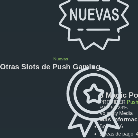
Nuevas
Otras Slots de Push Gaming
3 Magic Po
PROVIDER
Push
RTP
96.23%
Volatility
Media
Más Informac
Bobinas:
6
Líneas de pago: