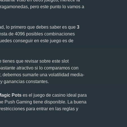
 tragamonedas, pero este punto lo vamos a
ad, lo primero que debes saber es que
3
onsta de 4096 posibles combinaciones
uedes conseguir en este juego es de
 tienes que revisar sobre este slot
stante atractivo si lo comparamos con
ior, debemos sumarle una volatilidad media-
 y ganancias constantes.
Magic Pots
es el juego de casino ideal para
que Push Gaming tiene disponible. La buena
estricciones para entrar en las reglas y