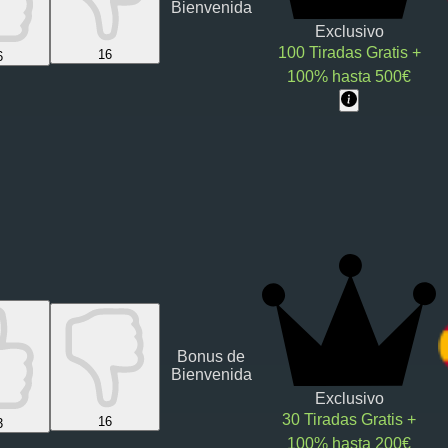
Bienvenida
Exclusivo
100
Tiradas Gratis
+
16
6
100%
hasta
500€
Bonus de
Bienvenida
Exclusivo
30
Tiradas Gratis
+
16
3
100%
hasta
200€