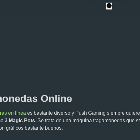
monedas Online
ras en línea
es bastante diverso y Push Gaming siempre quiere
omo
3 Magic Pots
. Se trata de una máquina tragamonedas que se
on gráficos bastante buenos.