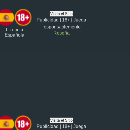
Visita el Sitio
Publicidad | 18+ | Juega
responsablemente
Licencia
Reseña
Española
Visita el Sitio
Publicidad | 18+ | Juega