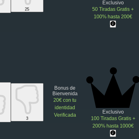
Exclusivo
50
Tiradas Gratis
+
25
100%
hasta
200€
Bonus de
Bienvenida
20€
con tu
identidad
Exclusivo
Verificada
100
Tiradas Gratis
+
3
200%
hasta
1000€