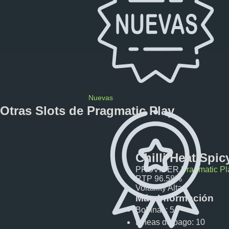
Nuevas
Otras Slots de Pragmatic Play
Chilli Heat Spi
PROVIDER
Pragmatic Pl
RTP
96.58%
Volatility
Alta
Más Información
Bobinas:
5
Líneas de pago:
10