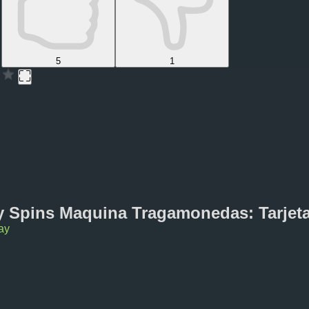
5
1
cy Spins Maquina Tragamonedas: Tarjet
ay