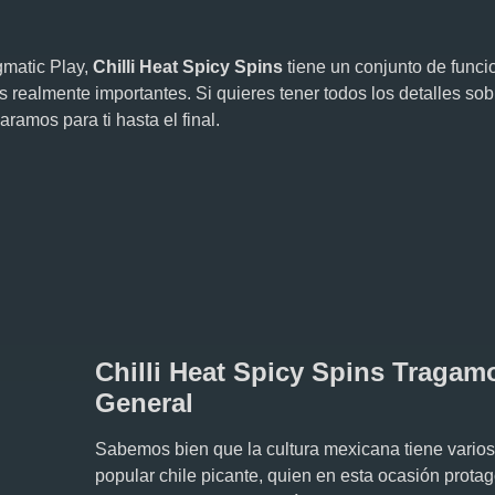
gmatic Play,
Chilli Heat Spicy Spins
tiene un conjunto de funci
s realmente importantes. Si quieres tener todos los detalles sob
aramos para ti hasta el final.
Chilli Heat Spicy Spins Traga
General
Sabemos bien que la cultura mexicana tiene varios
popular chile picante, quien en esta ocasión prota