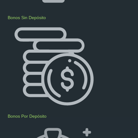
Bonos Sin Depósito
Bonos Por Depósito