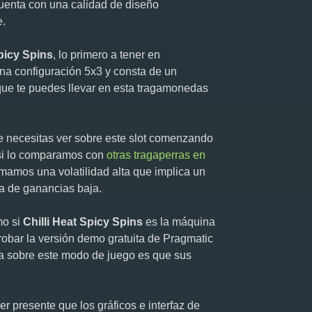
cuenta con una calidad de diseño
e.
Spicy Spins
, lo primero a tener en
una configuración 5x3 y consta de un
ue te puedes llevar en esta tragamonedas
e necesitas ver sobre este slot comenzando
si lo comparamos con
otras tragaperras en
umamos una volatilidad alta que implica un
ia de ganancias baja.
mo si
Chilli Heat Spicy Spins
es la máquina
obar la versión demo gratuita de Pragmatic
ia sobre este modo de juego es que sus
r presente que los gráficos e interfaz de