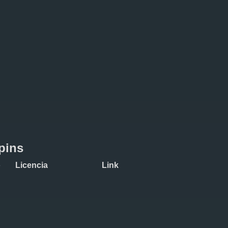
pins
o
Licencia
Link