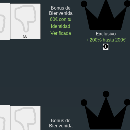
Bonus de
Bienvenida
60€
con tu
identidad
Verificada
Exclusivo
58
+
200%
hasta
200€
Bonus de
Bienvenida