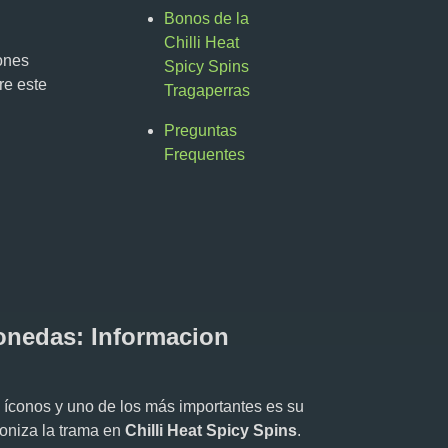
Bonos de la
Chilli Heat
ones
Spicy Spins
re este
Tragaperras
Preguntas
Frequentes
monedas: Informacion
 íconos y uno de los más importantes es su
goniza la trama en
Chilli Heat Spicy Spins
.