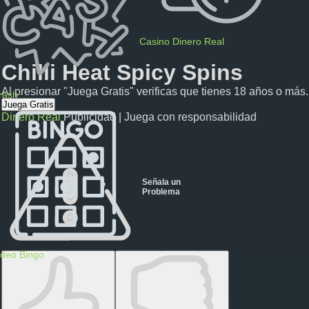
Casino Dinero Real
Chilli Heat Spicy Spins
Al presionar "Juega Gratis" verificas que tienes 18 años o más.
rash
Juega Gratis
Dinero Real
Publicidad | Juega con responsabilidad
Señala un
Problema
ideo Bingo