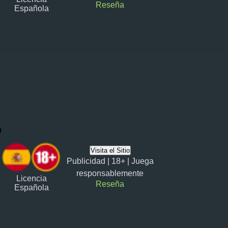
Reseña
Española
Visita el Sitio
Publicidad | 18+ | Juega
responsablemente
Licencia
Reseña
Española