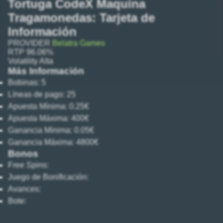
Tortuga CodeX Maquina
Tragamonedas: Tarjeta de
Información
PROVIDER
Belatra Games
RTP
96.06%
Volatility
Alta
Más Información
Bobinas:
5
Líneas de pago:
25
Apuesta Mínima:
0.25€
Apuesta Máxima:
400€
Ganancia Mínima:
0.05€
Ganancia Máxima:
4800€
Bonos
Free Spins:
Juego de Bonificación:
Avances:
Bote: