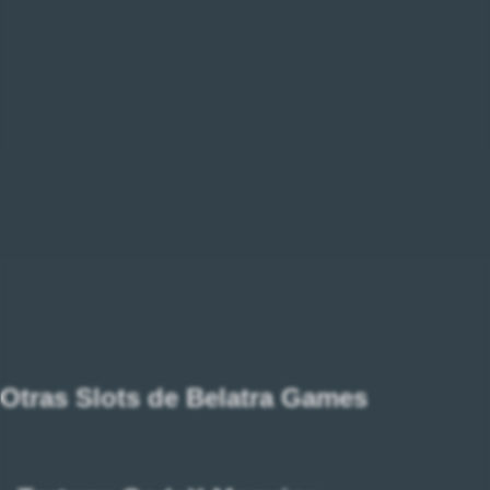
Otras Slots de Belatra Games