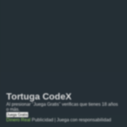
Tortuga CodeX
Al presionar "Juega Gratis" verificas que tienes 18 años
o más.
Juega Gratis
Dinero Real
Publicidad | Juega con responsabilidad