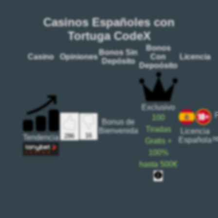
Casinos Españoles con
Tortuga CodeX
Bonos
Bonos Sin
Casino
Opiniones
Con
Licencia
Depósito
Depoósito
Exclusivo
100
Bonus de
Tiradas
Bienvenida
Licencia
16
286
Tendencia
r
Española
Gratis
+
100%
hasta
500€