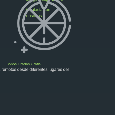
Contacta con
nosotros
Bonos Tiradas Gratis
 remotos desde diferentes lugares del