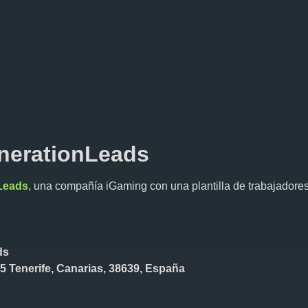
nerationLeads
Leads
, una compañía iGaming con una plantilla de trabajadores
ds
5 Tenerife, Canarias, 38639, España