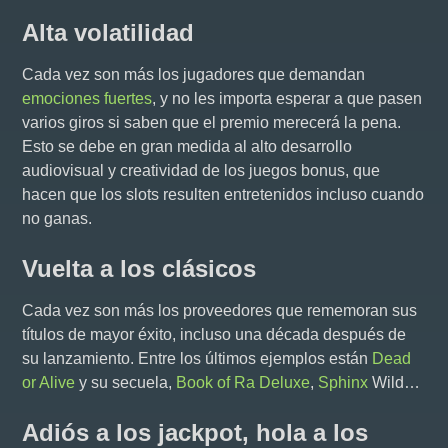
Alta volatilidad
Cada vez son más los jugadores que demandan
emociones fuertes
, y no les importa esperar a que pasen
varios giros si saben que el premio merecerá la pena.
Esto se debe en gran medida al alto desarrollo
audiovisual y creatividad de los juegos bonus, que
hacen que los slots resulten entretenidos incluso cuando
no ganas.
Vuelta a los clásicos
Cada vez son más los proveedores que rememoran sus
títulos de mayor éxito, incluso una década después de
su lanzamiento. Entre los últimos ejemplos están
Dead
or Alive
y su secuela,
Book of Ra Deluxe
,
Sphinx
Wild…
Adiós a los jackpot, hola a los