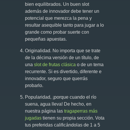
bien equilibrados. Un buen slot
además de innovador debe tener un
potencial que merezca la pena y
resultar asequible tanto para jugar a lo
grande como probar suerte con
pequeñas apuestas.
Originalidad. No importa que se trate
de la décima versión de un título, de
una
slot de frutas clásica
o de un tema
recurrente. Si es divertido, diferente e
innovador, seguro que querrás
probarlo.
Popularidad, ¡porque cuando el río
suena, agua lleva! De hecho, en
nuestra página las
tragaperras más
jugadas
tienen su propia sección. Vota
tus preferidas calificándolas de 1 a 5