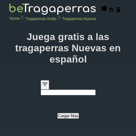
Home
Tragaperras Gratis
Tragaperras Nuevas
Juega gratis a las
tragaperras Nuevas en
español
Cargar Mas