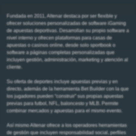
Fundada en 2011, Altenar destaca por ser flexible y
ofrecer soluciones personalizadas de software iGaming
de apuestas deportivas. Desarrollan su propio software a
nivel interno y ofrecen plataformas para casas de
apuestas o casinos online, desde solo sportbook o
software a páginas completas personalizadas que
incluyen gestión, administración, marketing y atención al
cliente.
Su oferta de deportes incluye apuestas previas y en
directo, además de la herramienta Bet Builder con la que
los jugadores pueden “construir” sus propias apuestas
previas para futbol, NFL, baloncesto y MLB. Permite
combinar mercados y apuestas para el mismo evento.
Así mismo Altenar ofrece a los operadores herramientas
de gestión que incluyen responsabilidad social, perfiles