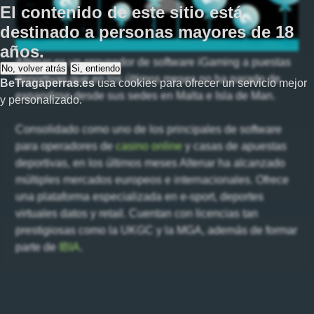
El contenido de este sitio está
destinado a personas
mayores de 18
años
.
Altenar es un proveedor de software iGaming a puestas
No, volver atrás
Si, entiendo
deportivas que en los últimos meses no ha parado de
BeTragaperras.es
usa cookies para ofrecer un servicio mejor
expandirse desde sus sedes en Malta e Isla de Man.
y personalizado.
Consolidado como uno de los principales de software
para operadores de
casino online
y casas de apuestas
deportivas, en los últimos meses Altenar ha alcanzado
múltiples mercados europeos e internacionales. Ofrece
una plataforma especializada en e-sport, deportes
virtuales datos y retail. Cuentan con licencias tan
prestigiosas como la UKGC y la MGA, además de formar
parte de
IBIA
.