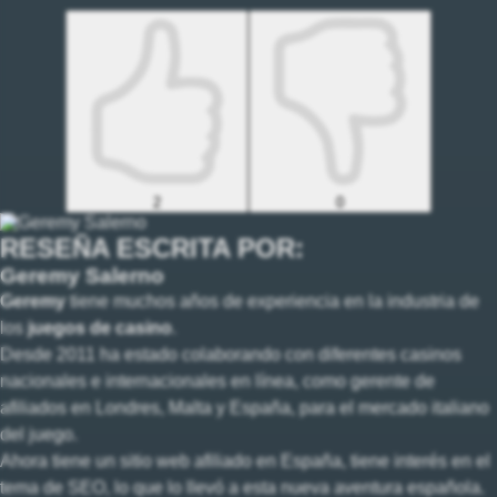
2
0
RESEÑA ESCRITA POR:
Geremy Salerno
Geremy
tiene muchos años de experiencia en la industria de
los
juegos de casino
.
Desde 2011 ha estado colaborando con diferentes casinos
nacionales e internacionales en línea, como gerente de
afiliados en Londres, Malta y España, para el mercado italiano
del juego.
Ahora tiene un sitio web afiliado en España, tiene interés en el
tema de SEO, lo que lo llevó a esta nueva aventura española.