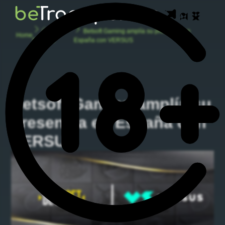
Últimas
Betsoft Gaming amplía su presencia en
Home
Noticias
España con VERSUS
Betsoft Gaming amplía su
presencia en España con
VERSUS