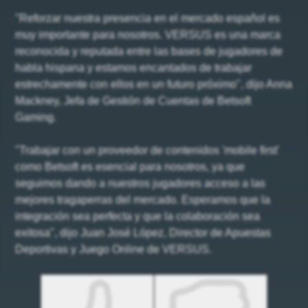
"Reforzar nuestra presencia en el mercado español es
muy importante para nosotros. VERSUS es una marca
reconocida y reputada entre las bases de jugadores de
habla hispana y estamos encantados de trabajar
estrechamente con ellos en un futuro próximo", dijo Anna
Mackney, Jefa de Gestión de Cuentas de Betsoft
Gaming.
"Trabajar con un proveedor de contenidos 'mobile first'
como Betsoft es esencial para nosotros, ya que
seguimos dando a nuestros jugadores acceso a las
mejores tragaperras del mercado. Esperamos que la
integración sea perfecta y que la colaboración sea
exitosa", dijo Juan José López, Director de Apuestas
Deportivas y Juego Online de VERSUS.