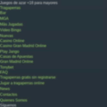
Juegos de azar +18 para mayores
Tragaperras
Bar
MGA
Más Jugadas
Video Bingo
Nuevas
Casino Online
Casino Gran Madrid Online
Play Jango
Casas de Apuestas
Gran Madrid Online
Tonybet
FAQ
Tragaperras gratis sin registrarse
Jugar a tragaperras online
News
Contactos
Quienes Somos
Síguenos