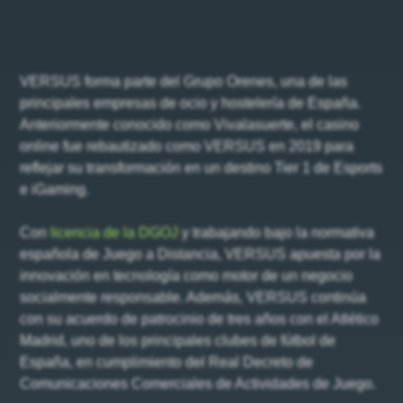
VERSUS forma parte del Grupo Orenes, una de las
principales empresas de ocio y hostelería de España.
Anteriormente conocido como Vivalasuerte, el casino
online fue rebautizado como VERSUS en 2019 para
reflejar su transformación en un destino Tier 1 de Esports
e iGaming.
Con
licencia de la DGOJ
y trabajando bajo la normativa
española de Juego a Distancia, VERSUS apuesta por la
innovación en tecnología como motor de un negocio
socialmente responsable. Además, VERSUS continúa
con su acuerdo de patrocinio de tres años con el Atlético
Madrid, uno de los principales clubes de fútbol de
España, en cumplimiento del Real Decreto de
Comunicaciones Comerciales de Actividades de Juego.