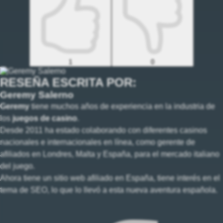
1
0
RESEÑA ESCRITA POR:
Geremy Salerno
Geremy
tiene muchos años de experiencia en la industria de
los
juegos de casino
.
Desde 2011 ha estado colaborando con diferentes casinos
nacionales e internacionales en línea, como gerente de
afiliados en Londres, Malta y España, para el mercado italiano
del juego.
Ahora tiene un sitio web afiliado en España, tiene interés en el
tema de SEO, lo que lo llevó a esta nueva aventura española.