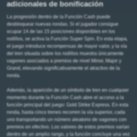
adicionales de bonificación
La progresión dentro de la Función Cash puede
desbloquear nuevas rondas. Si el jugador consigue
ocupar 14 de las 15 posiciones disponibles en los
rodillos, se activa la Función Super Spin. En esta etapa,
el juego introduce recompensas de mayor valor, y la vía
del tren situada sobre los rodillos muestra únicamente
vagones asociados a premios de nivel Minor, Major y
Grand, elevando significativamente el atractivo de la
ronda.
Además, la aparición de un símbolo de tren en cualquier
momento durante la Función Cash abre el acceso a la
función principal del juego: Gold Strike Express. En esta
ronda, hasta cinco trenes recorren la vía superior, cada
uno transportando un número aleatorio de vagones con
premios en efectivo. Los valores de estos premios varían
dentro de un amplio rango, y la función concluye una vez