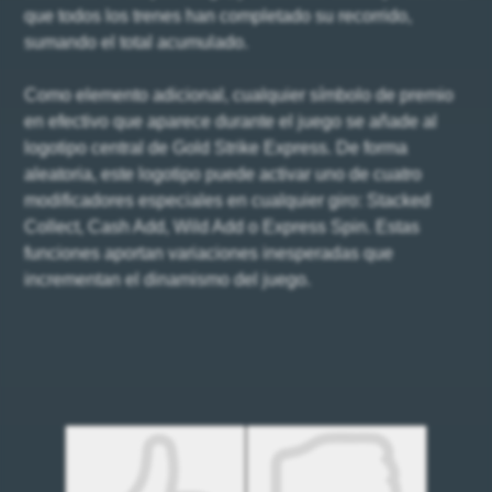
que todos los trenes han completado su recorrido,
sumando el total acumulado.
Como elemento adicional, cualquier símbolo de premio
en efectivo que aparece durante el juego se añade al
logotipo central de Gold Strike Express. De forma
aleatoria, este logotipo puede activar uno de cuatro
modificadores especiales en cualquier giro: Stacked
Collect, Cash Add, Wild Add o Express Spin. Estas
funciones aportan variaciones inesperadas que
incrementan el dinamismo del juego.