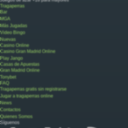
Tragaperras
Bar
MGA
Más Jugadas
Video Bingo
Nuevas
Casino Online
Casino Gran Madrid Online
Play Jango
Casas de Apuestas
Gran Madrid Online
Tonybet
FAQ
Tragaperras gratis sin registrarse
Jugar a tragaperras online
News
Contactos
Quienes Somos
Síguenos