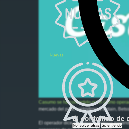
Nuevas
Casumo se ha convertido en el último operado
mercado del país, uniéndose a Entain, Bets
El contenido de 
El operador dice que ahora continúa tomand
No, volver atrás
Si, entiendo