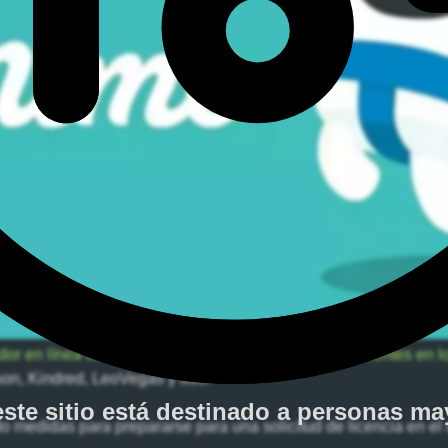
r en línea en dejar de ofrecer sus servicios a los clientes en 
son, Kindred, LeoVegas y 888.
este sitio está destinado a personas
may
o medidas para prepararse para una solicitud de licencia en el