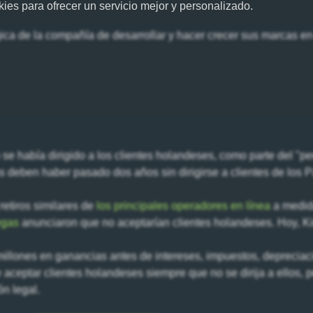
ies para ofrecer un servicio mejor y personalizado.
gica de la compañía de desarrollar y hacer crecer sus marcas e
e había dirigido a los clientes holandeses, como parte del "per
s deben haber pasado dos años sin dirigirse a clientes de los 
etiros similares de
los principales operadores en línea
a medid
egas
anunciaron que no aceptarían clientes holandeses. Hoy, K
 millones en ganancias antes de intereses, impuestos, deprecia
aceptar clientes holandeses siempre que no se dirija a ellos, p
ón legal.