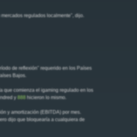
n mercados regulados localmente", dijo.
íodo de reflexión" requerido en los Países
Países Bajos.
a que comienza el igaming regulado en los
indred y
888
hicieron lo mismo.
ción y amortización (EBITDA) por mes.
ero dijo que bloquearía a cualquiera de