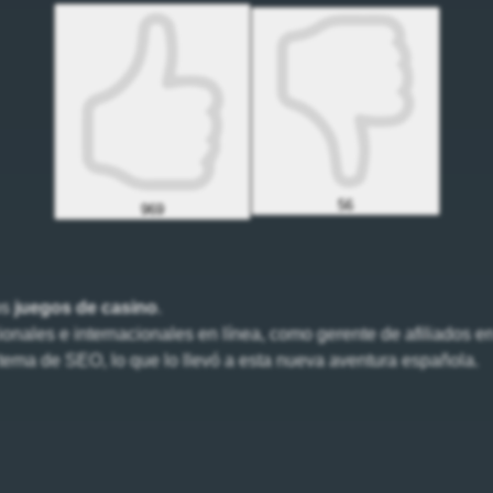
56
969
os
juegos de casino
.
nales e internacionales en línea, como gerente de afiliados en
l tema de SEO, lo que lo llevó a esta nueva aventura española.