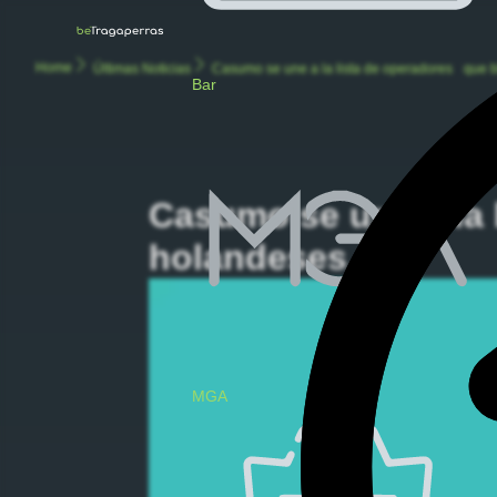
Home
Últimas Noticias
Casumo se une a la lista de operadores que b
Bar
C
Casumo se une a la 
holandeses
MGA
V