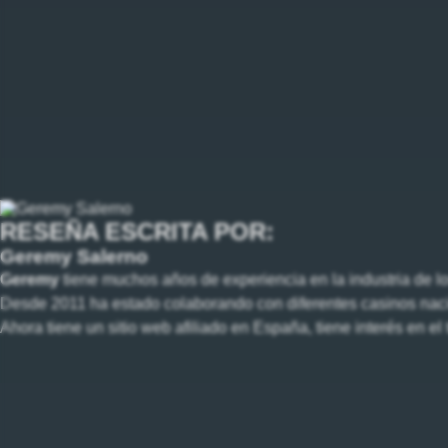
RESEÑA ESCRITA POR:
Geremy Salerno
Geremy
tiene muchos años de experiencia en la industria de l
Desde 2011 ha estado colaborando con diferentes casinos nacio
Ahora tiene un sitio web afiliado en España, tiene interés en e