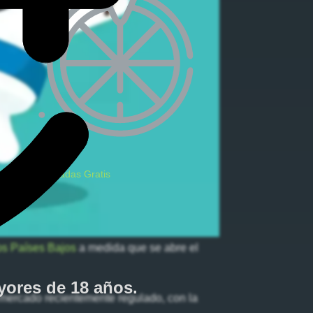
Bonos Tiradas Gratis
los Países Bajos
a medida que se abre el
ores de 18 años
.
 mercado recientemente regulado, con la