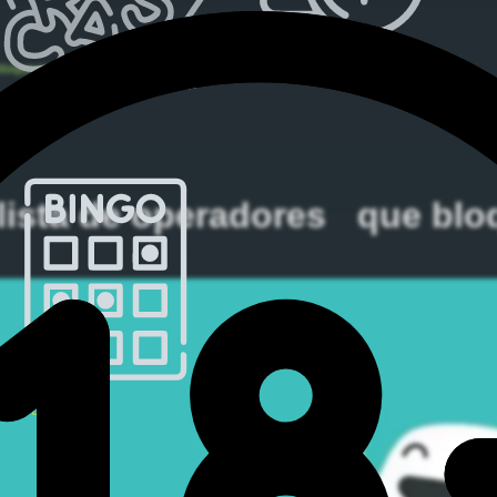
Casino Dinero Real
loquean a los clientes holandeses
rash
lista de operadores que bloq
ideo Bingo