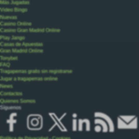
Más Jugadas
Video Bingo
Nuevas
Casino Online
Casino Gran Madrid Online
Play Jango
Casas de Apuestas
Gran Madrid Online
Tonybet
FAQ
Tragaperras gratis sin registrarse
Jugar a tragaperras online
News
Contactos
Quienes Somos
Síguenos
Política de Privacidad
-
Cookies