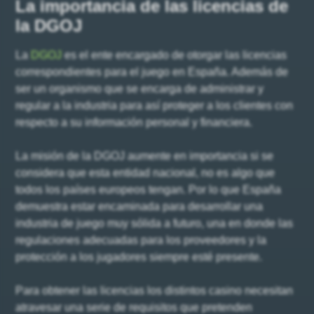
La importancia de las licencias de
la DGOJ
La
DGOJ
es el ente encargado de otorgar las licencias
correspondientes para el juego en España. Además de
ser un organismo que se encarga de administrar y
regular a la industria para así proteger a los clientes con
respecto a su información personal y financiera.
La misión de la DGOJ aumente en importancia si se
considera que esta entidad nacional, no es algo que
todos los países europeos tengan. Por lo que España
demuestra estar encaminada para desarrollar una
industria de juego muy sólida a futuro, una en donde las
regulaciones adecuadas para los proveedores y la
protección a los jugadores siempre esté presente.
Para obtener las licencias los distintos casino necesitan
atravesar una serie de requisitos que pretenden