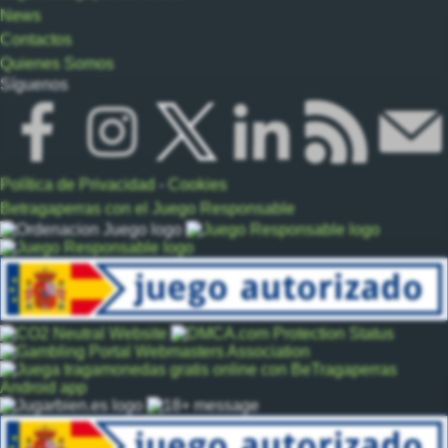
News
Contactos
Quienes Somos
Síguenos
Política de Privacidad
-
Cookies
Betragaperras con el Juego Responsable