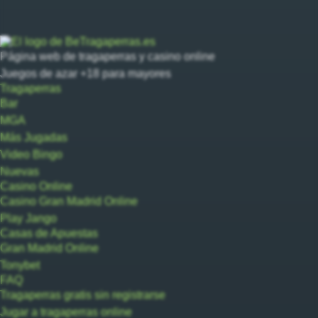
Página web de tragaperras y casino online
Juegos de azar +18 para mayores
Tragaperras
Bar
MGA
Más Jugadas
Video Bingo
Nuevas
Casino Online
Casino Gran Madrid Online
Play Jango
Casas de Apuestas
Gran Madrid Online
Tonybet
FAQ
Tragaperras gratis sin registrarse
Jugar a tragaperras online