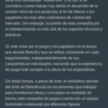
tiene una mentalidad “mobile-first” y es así, si se
considera cuanto trabajo hay detrás el desarrollo de la
versión móvil de sus productos al fin de ofrecer a los
jugadores los más altos estándares de calidad del
mercado. Sin embargo, la pasión de esta compañía por
el entretenimiento va más allá de los aspectos técnicos y
prácticos.
Sí, este amor por el juego y los jugadores es la fuerza
que denota Betsoft y que se refleja claramente en cada
tragamonedas, independientemente de sus
características individuales, haciendo que la experiencia
de juego esté siempre a la altura de las expectativas.
De todas formas, a pesar de esto, el verdadero secreto
del éxito de Betsoft está en las personas que trabajan
para transformar ideas y conceptos en realidad: de
hecho, esta compañía de juegos cuenta con un equipo
formidable compuesto por diferentes figuras