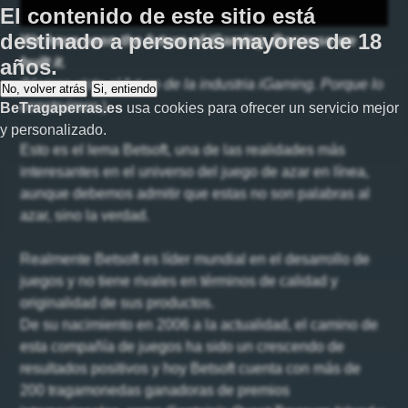
El contenido de este sitio está
destinado a personas
mayores de 18
We have seen the future of iGaming. Because we
built it.
años
.
(Hemos visto el futuro de la industria iGaming. Porque lo
No, volver atrás
Si, entiendo
construimos
.)
BeTragaperras.es
usa cookies para ofrecer un servicio mejor
y personalizado.
Esto es el lema Betsoft, una de las realidades más
interesantes en el universo del juego de azar en línea,
aunque debemos admitir que estas no son palabras al
azar, sino la verdad.
Realmente Betsoft es líder mundial en el desarrollo de
juegos y no tiene rivales en términos de calidad y
originalidad de sus productos.
De su nacimiento en 2006 a la actualidad, el camino de
esta compañía de juegos ha sido un crescendo de
resultados positivos y hoy Betsoft cuenta con más de
200 tragamonedas ganadoras de premios