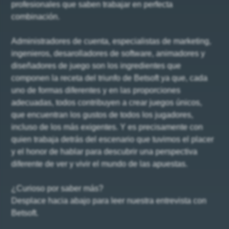
profesionales que saben trabajar en perfecta
combinación.
Administradores de cuenta, especialistas de marketing,
ingenieros, desarolladores de software, animadores y
diseñadores de juego son los ingredientes que
componen la receta del triunfo de Betsoft ya que, cada
uno de formas diferentes y en las proporciones
adecuadas, todos contribuyen a crear juegos únicos,
que encuentran los gustos de todos los jugadores,
incluso de los más exigentes. Y es precisamente con
quien trabaja detrás del escenario que tuvimos el placer
y el honor de hablar para descubrir una perspectiva
diferente de ver y vivir el mundo de las apuestas.
¿Curioso por saber más?
Desplace hacia abajo para leer nuestra entrevista con
Betsoft.