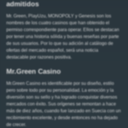
admitidos
Mr. Green, PlayUzu, MONOPOLY y Genesis son los
nombres de los cuatro casinos que han obtenido el
permiso correspondiente para operar. Ellos se destacan
por tener una historia sólida y buenas reseñas por parte
de sus usuarios. Por lo que su adición al catálogo de
ofertas del mercado español, será una noticia
destacable por razones positiva.
Mr.Green Casino
Mr.Green Casino es identificable por su diseño, estilo
pero sobre todo por su personalidad. La emoción y la
diversión son su sello y ha logrado conquistar diversos
mercados con éxito. Sus orígenes se remontan a hace
más de diez años, cuando fue lanzado en Suecia con un
recibimiento excelente, y desde entonces no ha dejado
de crecer.