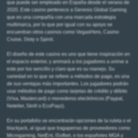
que puede ser empleado en España desde el verano de
2020. Este casino pertenece a Genesis Global Gaming
que es una compañía con una marcada estrategia
multimarca, por lo que por igual con su apoyo se
encuentran otros casinos como VegasHero, Casino
Cruise, Sloty o Spinit.
El diseño de este casino es uno que tiene inspiración en
el espacio exterior, y animará a los jugadores a unirse a
este por los sencillo y claro que es su manejo. Su
variedad en lo que se refiere a métodos de pago, es una
de sus ventajas más importantes. Los jugadores podrán
usar métodos de pago como tarjetas de crédito y débito
(Visa, Mastercard) o monederos electrónicos (Paypal,
Neteller, Skrill o EcoPayz).
En su portafolio se encontrarán opciones de la ruleta o el
blackjack, al igual que tragaperras de proveedores como
Microgaming, NetEnt, ISofbet, o los españoles MGA y