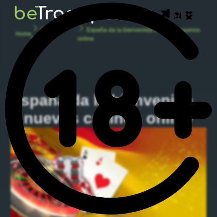
Últimas
España da la bienvenida a nuevos casinos
Home
Noticias
online
España da la bienvenida
a nuevos casinos online