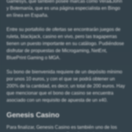
Gamesys, que también posee marcas como Vera&John
y Botemanía, que es una página especialista en Bingo
en línea en España.
Entre su portafolio de ofertas se encontrarán juegos de
ruleta, blackjack, casino en vivo, pero las tragaperras
tienen un puesto importante en su catálogo. Pudiéndose
disfrutar de propuestas de Microgaming, NetEnt,
BluePrint Gaming o MGA.
Su bono de bienvenida requiere de un depósito mínimo
por unos 10 euros, y con el que se podrá obtener un
200% de la cantidad, es decir, un total de 200 euros. Hay
que mencionar que el bono de casino se encuentra
asociado con un requisito de apuesta de un x40.
Genesis Casino
Para finalizar, Genesis Casino es también uno de los