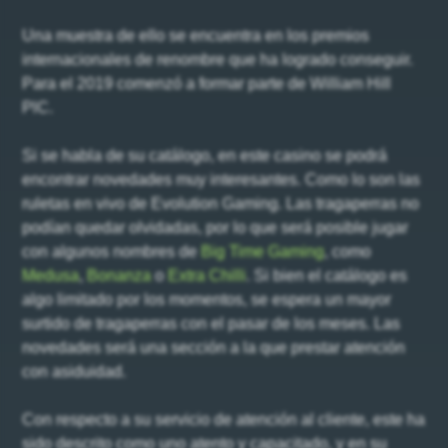
Una muestra de ello se encuentra en los premios
internacionales de renombre que ha logrado conseguir.
Para el 2019 comenzó a formar parte de William Hill
PlC.
Si se habla de su catálogo, en este casino se podrá
encontrar novedades muy interesantes. Como lo son las
ruletas en vivo de Evolution Gaming. Las tragaperras no
podían quedar olvidadas, por lo que será posible jugar
con algunos nombres de
Big Time Gaming
, como
Medusa
,
Bonanza
o
Extra Chilli
. Si bien el catálogo es
algo limitado por los momentos, se espera un mayor
surtido de tragaperras con el pasar de los meses. Las
novedades será una sección a la que prestar atención
con asiduidad.
Con respecto a su servicio de atención al cliente, este ha
sido descrito como uno atento y capacitado, y en su