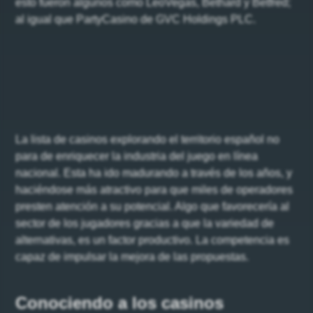
esto fueron algunos como LeoVegas, Bethard y Betfred;
al igual que PartyCasino de GVC Holdings PLC.
La lista de casinos explorando el territorio español no
para de enriquecer la industria del juego en línea
nacional. Esta ha ido madurando a través de los años, y
haciéndose más atractivo para que miles de operadores
presten atención a su potencial. Algo que favorecería al
sector de los jugadores gracias a que la variedad de
alternativas, es un factor productivo. La competencia es
capaz de impulsar la mejora de las propuestas.
Conociendo a los casinos