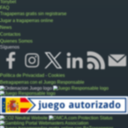
Tonybet
FAQ
Tragaperras gratis sin registrarse
Jugar a tragaperras online
News
Contactos
Quienes Somos
Síguenos
Política de Privacidad
-
Cookies
Betragaperras con el Juego Responsable