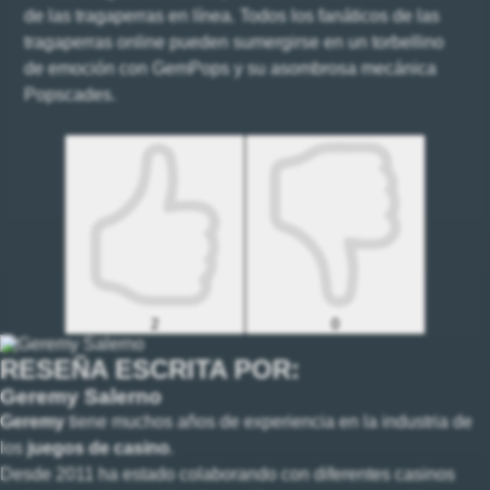
de las tragaperras en línea. Todos los fanáticos de las
tragaperras online pueden sumergirse en un torbellino
de emoción con GemPops y su asombrosa mecánica
Popscades.
2
0
RESEÑA ESCRITA POR:
Geremy Salerno
Geremy
tiene muchos años de experiencia en la industria de
los
juegos de casino
.
Desde 2011 ha estado colaborando con diferentes casinos