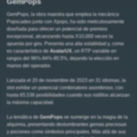
GemPops
GemPops, la obra maestra que emplea la mecánica
Popscades junto con Xpops, ha sido meticulosamente
diseñada para ofrecer un potencial de premios
excepcional, alcanzando hasta X10,000 veces la
apuesta por giro. Presenta una alta volatilidad y, como
es característico de
AvatarUX
, un RTP variable en
rangos del 96%-94%-90.5%, dejando la elección en
manos del operador.
Lanzada el 20 de noviembre de 2023 en 31 idiomas, la
slot exhibe un potencial combinatorio asombroso, con
hasta 65,536 posibilidades cuando sus rodillos alcanzan
la máxima capacidad.
La temática de
GemPops
se sumerge en la magia de la
alquimia, presentando deslumbrantes gemas preciosas
y pociones como símbolos principales. Más allá de sus