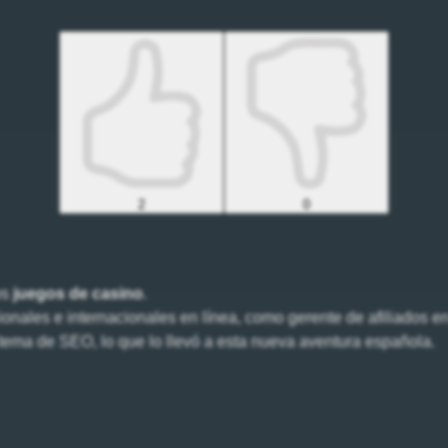
2
0
os
juegos de casino
.
nales e internacionales en línea, como gerente de afiliados en
l tema de SEO, lo que lo llevó a esta nueva aventura española.