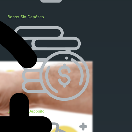
Bonos Sin Depósito
Bonos Por Depósito