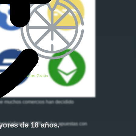
Bonos Tiradas Gratis
que muchos comercios han decidido
ores de 18 años
.
especializados 100% en las apuestas con