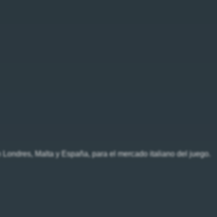
 Londres, Malta y España, para el mercado italiano del juego.