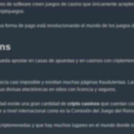
res de software creen juegos de casino que únicamente acepte
riptojuegos.
a forma de pago está revolucionando el mundo de los juegos d
ins
ueda apostar en casas de apuestas y en casinos con criptomon
ecía casi imposible y existían muchas páginas fraudulentas. L
 divisas electrónicas en sitios con licencia y seguros.
dad existe una gran cantidad de
cripto casinos
que cuentan con
e a nivel internacional como es la Comisión del Juego del Rein
 criptomonedas y que hay muchos lugares en el mundo donde so