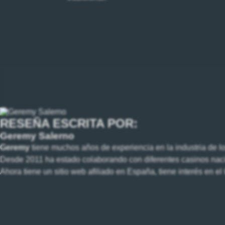
RESEÑA ESCRITA POR:
Geremy Salerno
Geremy
tiene muchos años de experiencia en la industria de l
Desde 2011 ha estado colaborando con diferentes casinos nacio
Ahora tiene un sitio web afiliado en España, tiene interés en e