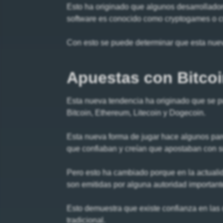
Esto ha originado que algunos desarrollado
software es conocido como cryptogames o c
Con esto se puede determinar que esta nuev
Apuestas con Bitco
Esta nueva tendencia ha originado que se p
Bitcoin, Ethereum, Litecoin y Dogecoin.
Esta nueva forma de jugar hace algunos par
que confiaban y creían que apostaban con sus
Pero esto ha cambiado porque en la actuali
son emitidas por alguna autoridad important
Esto demuestra que existe confianza en las
tradicional.