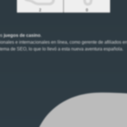
2
0
os
juegos de casino
.
nales e internacionales en línea, como gerente de afiliados en
l tema de SEO, lo que lo llevó a esta nueva aventura española.