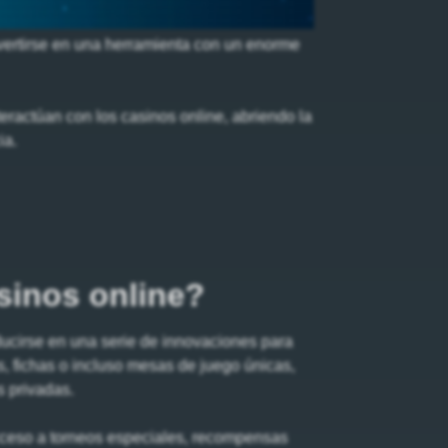
nvertirse en una herramienta con un enorme
ractúan con los casinos online, abriendo la
ia.
sinos online?
ducirse en una serie de innovaciones para
s, fichas o incluso mesas de juego únicas,
s privadas.
ceso a torneos especiales, recompensas