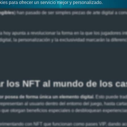
ies para ofrecer un servicio mejor y personalizado.
ngibles
) han pasado de ser simples piezas de arte digital a co
oy apunta a revolucionar la forma en la que los jugadores inte
gital, la personalización y la exclusividad marcarán la diferenc
 los NFT al mundo de los ca
or posea de forma única un elemento digital
. Esto puede tra
epresentan al usuario dentro del entorno del juego, hasta carta
o que otorgan beneficios especiales o desbloquean experiencia
perimentando con NFT que funcionan como pases VIP, dando ac