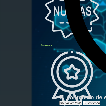
Nuevas
El contenido de 
No, volver atrás
Si, entiendo