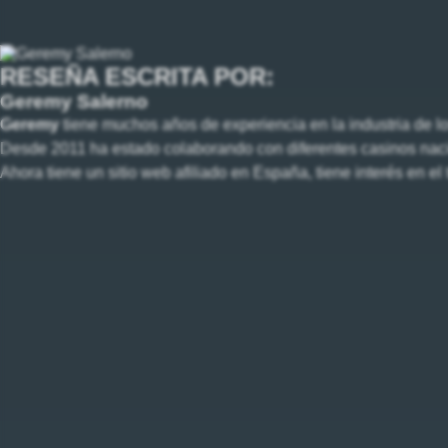
RESEÑA ESCRITA POR:
Geremy Salerno
Geremy
tiene muchos años de experiencia en la industria de l
Desde 2011 ha estado colaborando con diferentes casinos nacio
Ahora tiene un sitio web afiliado en España, tiene interés en e