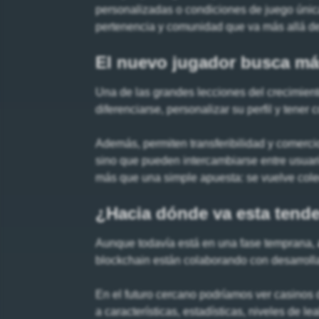
personalizadas o condiciones de juego única
pertenencia y comunidad que va más allá de
El nuevo jugador busca má
Una de las grandes lecciones del crecimien
diferenciarse, personalizar su perfil y tener
Además, permiten transferibilidad y comerci
sino que pueden intercambiarse entre usuario
más que una simple apuesta: se vuelve colec
¿Hacia dónde va esta tend
Aunque todavía está en una fase temprana,
blockchain están colaborando con desarroll
En el futuro cercano podríamos ver casinos 
a características, estadísticas, niveles de l