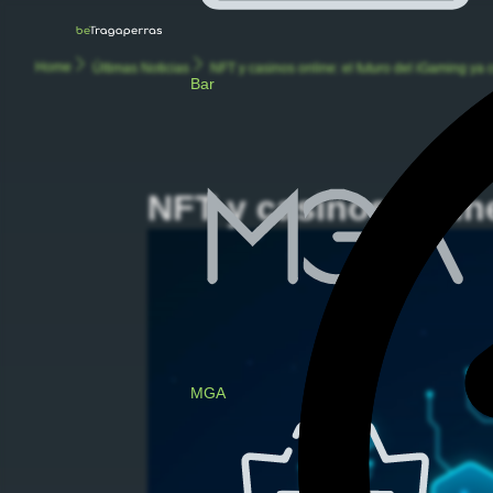
Home
Últimas Noticias
NFT y casinos online: el futuro del iGaming y
Bar
C
NFT y casinos onlin
MGA
V