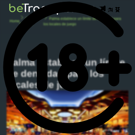
Últimas
Palma establece un límite de densidad para
Home
Noticias
los locales de juego
Palma establece un límite
de densidad para los
locales de juego