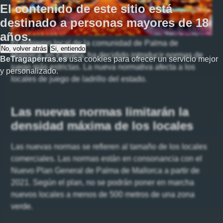
El contenido de este sitio está
destinado a personas
mayores de 18
años
.
El gobierno local de la comunidad de Palma de
No, volver atrás
Si, entiendo
Mallorca, en España, ha decidido introducir normas de
BeTragaperras.es
usa cookies para ofrecer un servicio mejor
juego más estrictas. La nueva normativa afecta a los
y personalizado.
locales de juego de ladrillo del estado.
Las nuevas normas limitarán la
densidad máxima de los locales
Las nuevas normas se refieren al tamaño de los locales
comerciales. Las normas están en consonancia con el
Nuevo Plan General de Palma de Mallorca a partir de
2021. Según el plan, no se podrán poner en marcha
nuevos locales a menos de 500 metros de una zona
verde.