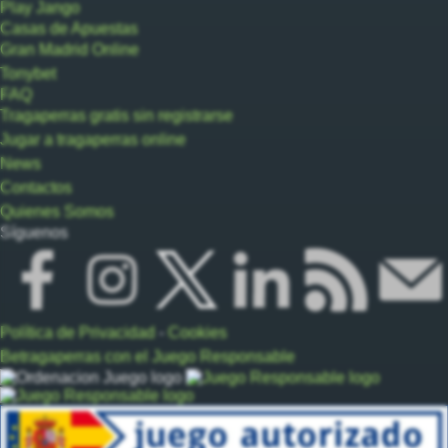
Play Jango
Casas de Apuestas
Gran Madrid Online
Tonybet
FAQ
Tragaperras gratis sin registrarse
Jugar a tragaperras online
News
Contactos
Quienes Somos
Síguenos
Política de Privacidad
-
Cookies
Betragaperras con el Juego Responsable