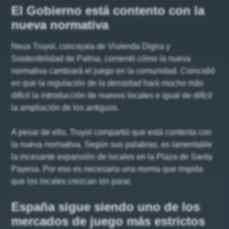
El Gobierno está contento con la
nueva normativa
Neus Truyol, concejala de Vivienda Digna y
Sostenibilidad de Palma, comentó cómo la nueva
normativa cambiará el juego en la comunidad. Coincidió
en que la regulación de la densidad hará mucho más
difícil la introducción de nuevos locales e igual de difícil
la ampliación de los antiguos.
A pesar de ello, Truyol compartió que está contenta con
la nueva normativa. Según sus palabras, es lamentable
la incesante expansión de locales en la Plaza de Santa
Payesa. Por eso es necesaria una norma que impida
que los locales crezcan sin parar.
España sigue siendo uno de los
mercados de juego más estrictos