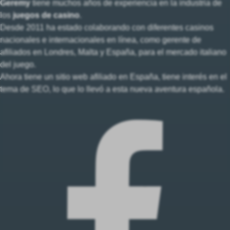
Geremy
tiene muchos años de experiencia en la industria de
los
juegos de casino
.
Desde 2011 ha estado colaborando con diferentes casinos
nacionales e internacionales en línea, como gerente de
afiliados en Londres, Malta y España, para el mercado italiano
del juego.
Ahora tiene un sitio web afiliado en España, tiene interés en el
tema de SEO, lo que lo llevó a esta nueva aventura española.