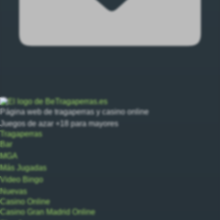
Página web de tragaperras y casino online
Juegos de azar +18 para mayores
Tragaperras
Bar
MGA
Más Jugadas
Video Bingo
Nuevas
Casino Online
Casino Gran Madrid Online