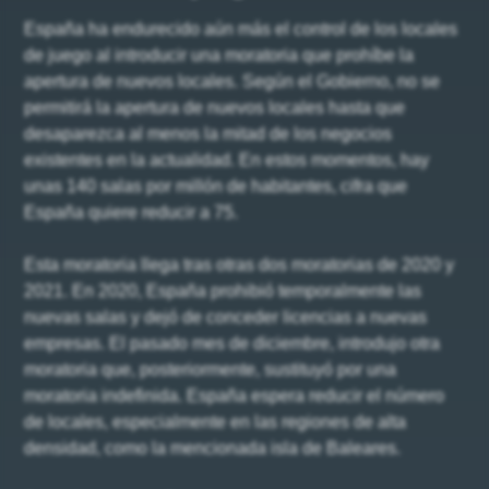
España ha endurecido aún más el control de los locales
de juego al introducir una moratoria que prohíbe la
apertura de nuevos locales. Según el Gobierno, no se
permitirá la apertura de nuevos locales hasta que
desaparezca al menos la mitad de los negocios
existentes en la actualidad. En estos momentos, hay
unas 140 salas por millón de habitantes, cifra que
España quiere reducir a 75.
Esta moratoria llega tras otras dos moratorias de 2020 y
2021. En 2020, España prohibió temporalmente las
nuevas salas y dejó de conceder licencias a nuevas
empresas. El pasado mes de diciembre, introdujo otra
moratoria que, posteriormente, sustituyó por una
moratoria indefinida. España espera reducir el número
de locales, especialmente en las regiones de alta
densidad, como la mencionada isla de Baleares.