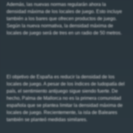
Además, las nuevas normas regularán ahora la
densidad máxima de los locales de juego. Esto incluye
también a los bares que ofrecen productos de juego.
Según la nueva normativa, la densidad máxima de
locales de juego será de tres en un radio de 50 metros.
El objetivo de España es reducir la densidad de los
locales de juego. A pesar de los índices de ludopatía del
país, el sentimiento antijuego sigue siendo fuerte. De
hecho, Palma de Mallorca no es la primera comunidad
española que se plantea limitar la densidad máxima de
locales de juego. Recientemente, la isla de Baleares
también se planteó medidas similares.