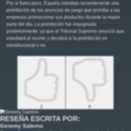
Por si fuera poco, España introdujo recientemente una
prohibición de los anuncios de juego que prohíbe a las
empresas promocionar sus productos durante la mayor
parte del día. La prohibición fue impugnada
posteriormente, ya que el Tribunal Supremo anunció que
estudiará el asunto y decidirá si la prohibición es
constitucional o no.
2
0
RESEÑA ESCRITA POR:
Geremy Salerno