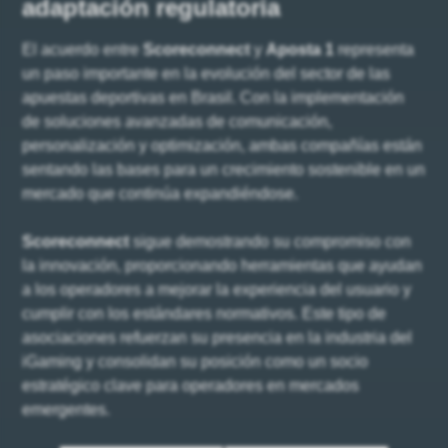
adaptación regulatoria
El acuerdo entre
Scoreconnect
y
Aposta 1
representa
un paso importante en la evolución del sector de las
apuestas deportivas en Brasil. Con la implementación
de soluciones avanzadas de comunicación,
personalización y optimización, ambas compañías están
sentando las bases para un crecimiento sostenible en un
mercado que continúa expandiéndose.
Scoreconnect
sigue demostrando su compromiso con
la innovación, proporcionando herramientas que ayudan
a los operadores a mejorar la experiencia del usuario y
cumplir con los estándares normativos. Este tipo de
asociaciones refuerzan su presencia en la industria del
iGaming y consolidan su posición como un socio
estratégico clave para operadores en mercados
emergentes.