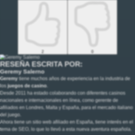
2
0
RESEÑA ESCRITA POR:
Geremy Salerno
Geremy
tiene muchos años de experiencia en la industria de
los
juegos de casino
.
Desde 2011 ha estado colaborando con diferentes casinos
nacionales e internacionales en línea, como gerente de
afiliados en Londres, Malta y España, para el mercado italiano
del juego.
Ahora tiene un sitio web afiliado en España, tiene interés en el
tema de SEO, lo que lo llevó a esta nueva aventura española.