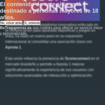
El contenido de este sitio está
destinado a personas
mayores de 18
años
.
No, volver atrás
Si, entiendo
Scoreconnect
, una plataforma innovadora enfocada en
BeTragaperras.es
usa cookies para ofrecer un servicio mejor
la comunicación para apuestas deportivas y juegos en
y personalizado.
línea, ha dado un nuevo paso en su expansión
internacional al consolidar una asociación clave con
Aposta 1
.
Esta unión refuerza la presencia de
Scoreconnect
en el
mercado brasileño y permite a Aposta 1 mejorar
significativamente la experiencia de sus usuarios con
soluciones avanzadas de interacción y optimización.