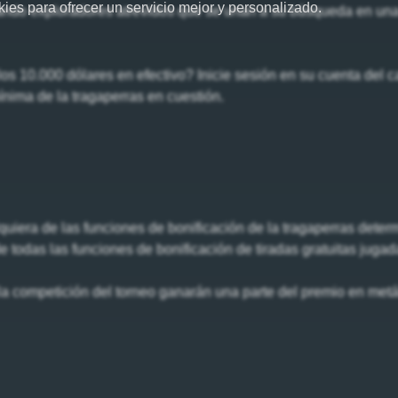
ies para ofrecer un servicio mejor y personalizado.
cando exploradores atrevidos que se unan a su búsqueda en u
os 10.000 dólares en efectivo? Inicie sesión en su cuenta del c
mínima de la tragaperras en cuestión.
uiera de las funciones de bonificación de la tragaperras determ
 de todas las funciones de bonificación de tiradas gratuitas jugad
a competición del torneo ganarán una parte del premio en metá