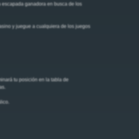
na escapada ganadora en busca de los
asino y juegue a cualquiera de los juegos
inará tu posición en la tabla de
as.
lico.