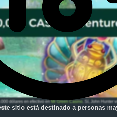
.000 dólares en efectivo en
Mr Green Casino
. Sí, John Hunter 
este sitio está destinado a personas
may
hes.