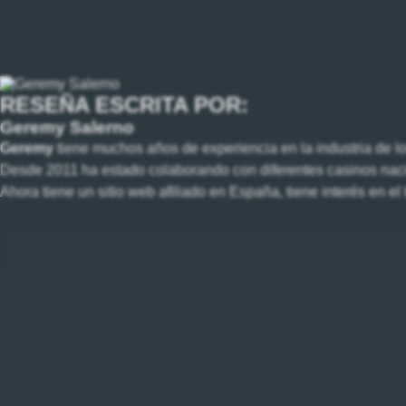
RESEÑA ESCRITA POR:
Geremy Salerno
Geremy
tiene muchos años de experiencia en la industria de l
Desde 2011 ha estado colaborando con diferentes casinos nacio
Ahora tiene un sitio web afiliado en España, tiene interés en e