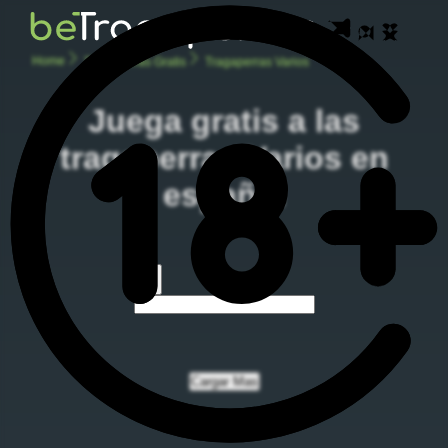
Home
Tragaperras Gratis
Tragaperras Varios
Juega gratis a las
tragaperras Varios en
español
Cargar Mas