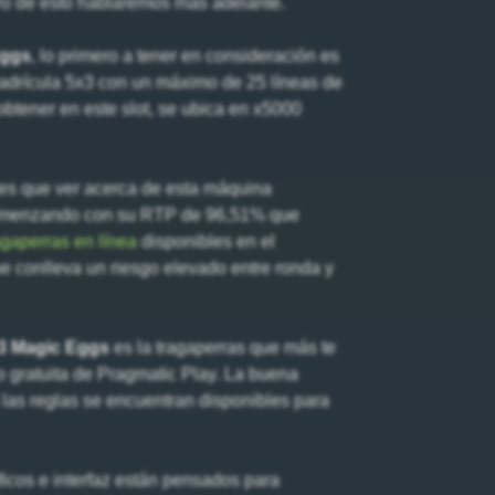
ero de esto hablaremos más adelante.
Eggs
, lo primero a tener en consideración es
uadrícula 5x3 con un máximo de 25 líneas de
btener en este slot, se ubica en x5000
nes que ver acerca de esta máquina
 comenzando con su RTP de 96,51% que
agaperras en línea
disponibles en el
e conlleva un riesgo elevado entre ronda y
3 Magic Eggs
es la tragaperras que más te
 gratuita de Pragmatic Play. La buena
 las reglas se encuentran disponibles para
ficos e interfaz están pensados para