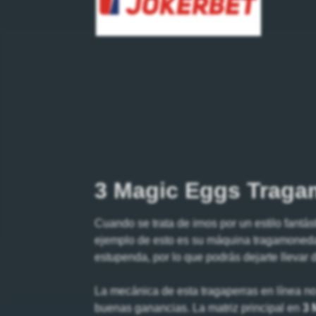
3 Magic Eggs Traga
Cuando se trata de irnos por un estilo fantás
ejemplo de esto es su máquina tragamone
estupenda, por lo que podrás dejarte lleva
La mecánica de esta tragaperras en línea no
buenas ganancias. La matriz principal en
3 