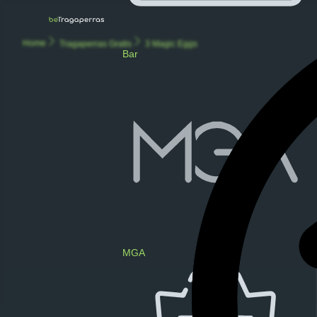
Home
Tragaperras Gratis
3 Magic Eggs
Bar
C
MGA
V