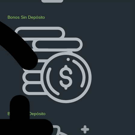
Bonos Sin Depósito
Bonos Por Depósito