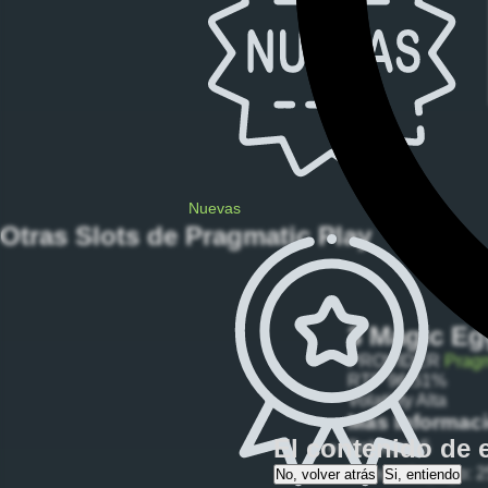
Nuevas
Otras Slots de Pragmatic Play
3 Magic Eg
PROVIDER
Pragm
RTP
96.51%
Volatility
Alta
Más Informac
El contenido de 
Bobinas:
5
Líneas de pago:
2
No, volver atrás
Si, entiendo