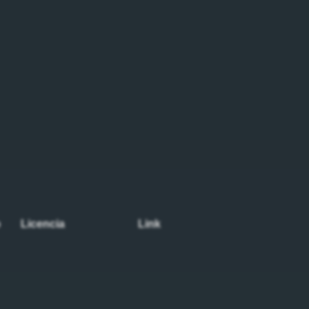
o
Licencia
Link