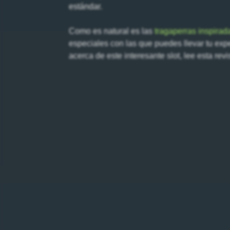
estándar.
Como es natural es las
tragaperras inspirad
especiales con las que puedes llevar tu expe
acerca de este interesante slot, lee esta revis