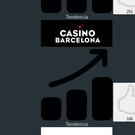
251
Tendencia
166
Tendencia