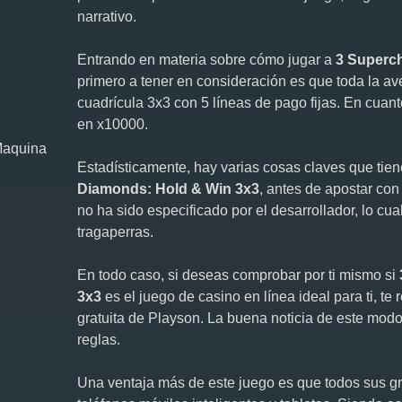
narrativo.
Entrando en materia sobre cómo jugar a
3 Superc
primero a tener en consideración es que toda la ave
cuadrícula 3x3 con 5 líneas de pago fijas. En cuant
en x10000.
Estadísticamente, hay varias cosas claves que tie
Diamonds: Hold & Win 3x3
, antes de apostar co
no ha sido especificado por el desarrollador, lo cual
tragaperras.
En todo caso, si deseas comprobar por ti mismo si
3x3
es el juego de casino en línea ideal para ti, 
gratuita de Playson. La buena noticia de este mod
reglas.
Una ventaja más de este juego es que todos sus gr