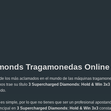
amonds Tragamonedas Online
on de los más aclamados en el mundo de las máquinas tragamon
os trae su título
3 Supercharged Diamonds: Hold & Win 3x3
ido.
es simple, por lo que no tienes que ser un profesional apostan
incipal en
3 Supercharged Diamonds: Hold & Win 3x3
consta