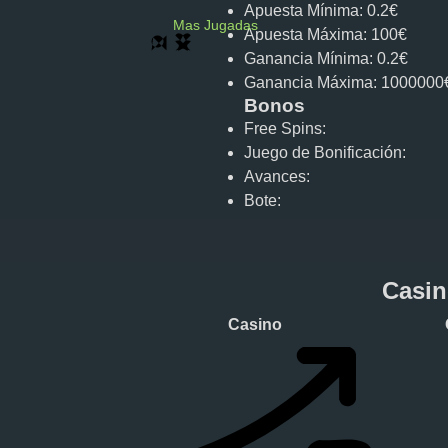
Apuesta Mínima:
0.2€
Mas Jugadas
Apuesta Máxima:
100€
Ganancia Mínima:
0.2€
Ganancia Máxima:
1000000
Bonos
Free Spins:
Juego de Bonificación:
Avances:
Bote:
Casin
Casino