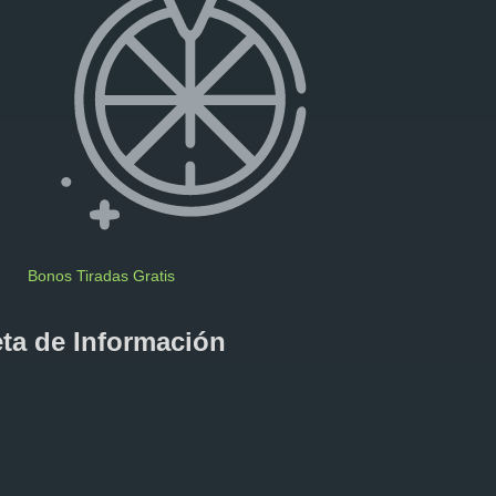
Bonos Tiradas Gratis
ta de Información