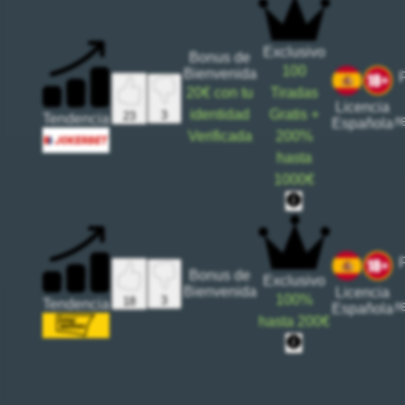
Exclusivo
Bonus de
100
Bienvenida
Tiradas
20€
con tu
Licencia
Gratis
+
identidad
3
23
Tendencia
r
Española
200%
Verificada
hasta
1000€
Bonus de
Exclusivo
Bienvenida
Licencia
100%
3
18
Tendencia
r
Española
hasta
200€