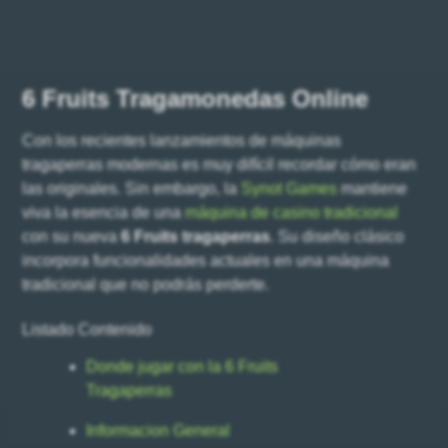
6 Fruits Tragamonedas Online
Con los recientes lanzamientos de máquinas
tragaperras modernas es muy difícil recordar cómo eran
las originales. Sin embargo, la
Synot Games
mantiene
viva la esencia de una
máquina de casino tradicional
con su nueva
6 Fruits tragaperras
. Su diseño clásico
incorpora funcionalidades actuales en una máquina
tradicional que no podrás perderte.
Listado Contenido
Donde jugar con la 6 Fruits
Tragaperras
Informacion General