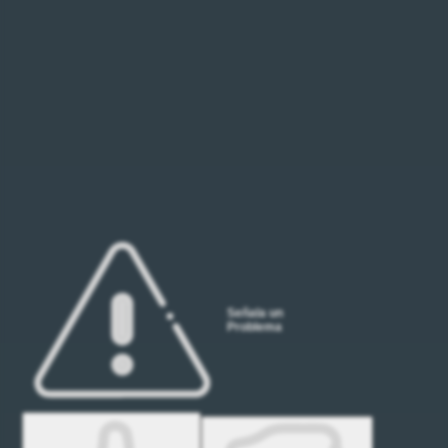
Señala un
Problema