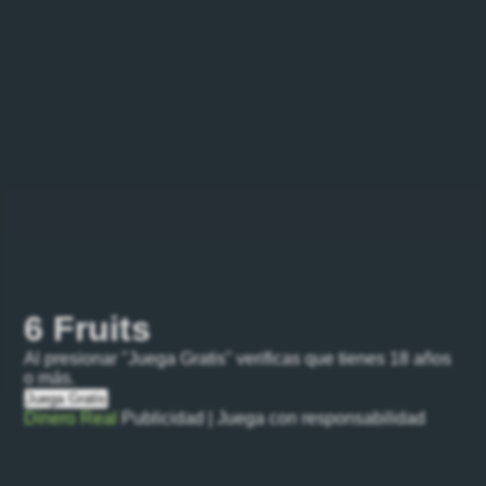
6 Fruits
Al presionar "Juega Gratis" verificas que tienes 18 años
o más.
Juega Gratis
Dinero Real
Publicidad | Juega con responsabilidad