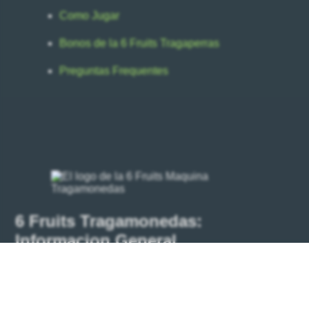
Como Jugar
Bonos de la 6 Fruits Tragaperras
Preguntas Frequentes
6 Fruits Tragamonedas:
Informacion General
Como su nombre lo indica, la
6 Fruits tragaperras
tiene
un estilo vintage que incluye
6 símbolos de frutas
diferentes
en su tabla de pagos. Además, cuenta con