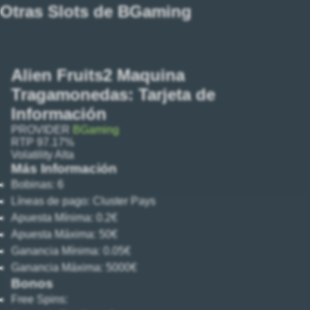
Otras Slots de BGaming
Alien Fruits2 Maquina
Tragamonedas: Tarjeta de
Información
PROVIDER
BGaming
RTP
97.17%
Volatility
Alta
Más Información
Bobinas:
6
Líneas de pago:
Cluster Pays
Apuesta Mínima:
0.2€
Apuesta Máxima:
50€
Ganancia Mínima:
0.05€
Ganancia Máxima:
5000€
Bonos
Free Spins: