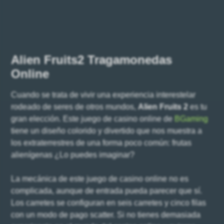
Alien Fruits2 Tragamonedas
Online
Cuando se trata de vivir una experiencia interestelar
rodeado de seres de otros mundos,
Alien Fruits 2
es tu
gran elección. Este juego de casino online de
BGaming
tiene un diseño colorido y divertido que nos muestra a
los extraterrestres de una forma poco común: frutas
alienígenas ¿Lo puedes imaginar?
La mecánica de este juego de casino online no es
complicada, aunque de entrada pueda parecer que sí.
Los carretes se configuran en seis carretes y cinco filas
con un modo de pago scatter. Si no tienes demasiada