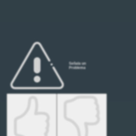
Señala un
Problema