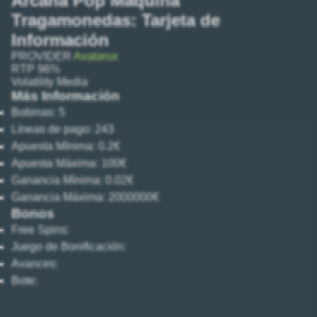
Arcana Pop Maquina
Tragamonedas: Tarjeta de
Información
PROVIDER
Avatarux
RTP
96%
Volatility
Media
Más Información
Bobinas:
5
Líneas de pago:
243
Apuesta Mínima:
0.2€
Apuesta Máxima:
100€
Ganancia Mínima:
0.02€
Ganancia Máxima:
2000000€
Bonos
Free Spins:
Juego de Bonificación:
Avances:
Bote: