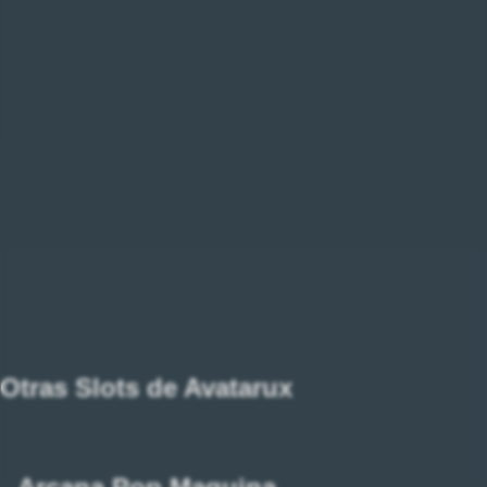
Otras Slots de Avatarux