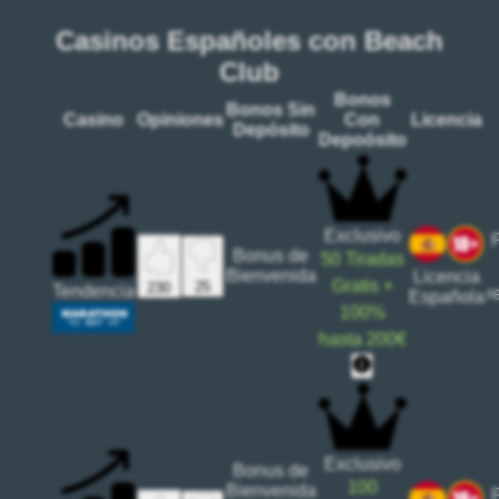
Casinos Españoles con Beach
Club
Bonos
Bonos Sin
Casino
Opiniones
Con
Licencia
Depósito
Depoósito
Exclusivo
Bonus de
50
Tiradas
Bienvenida
Licencia
Gratis
+
25
230
Tendencia
r
Española
100%
hasta
200€
Exclusivo
Bonus de
100
Bienvenida