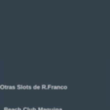
Otras Slots de R.Franco
Beach Club Maquina