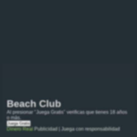
Beach Club
Al presionar "Juega Gratis" verificas que tienes 18 años
o más.
Juega Gratis
Dinero Real
Publicidad | Juega con responsabilidad