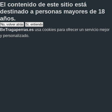
El contenido de este sitio está
destinado a personas
mayores de 18
años
.
No, volver atrás
Si, entiendo
BeTragaperras.es
usa cookies para ofrecer un servicio mejor
y personalizado.