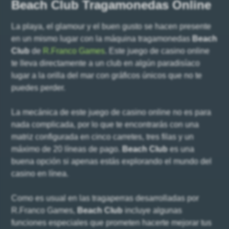
Beach Club Tragamonedas Online
La playa, el glamour y el buen gusto se hacen presente
en un mismo lugar con la máquina tragamonedas
Beach
Club
de
R.Franco Games
. Este juego de casino online
te lleva directamente a un club en algún paradisíaco
lugar a la orilla del mar con gráficos únicos que no te
puedes perder.
La mecánica de este juego de casino online no es para
nada complicada, por lo que te encontrarás con una
matriz configurada en cinco carretes, tres filas y un
máximo de 20 líneas de pago.
Beach Club
es una
buena opción si apenas estás explorando el mundo del
casino en línea.
Como es usual en las tragaperras desarrolladas por
R.Franco Games,
Beach Club
incluye algunas
funciones especiales que prometen hacerte mejorar tus