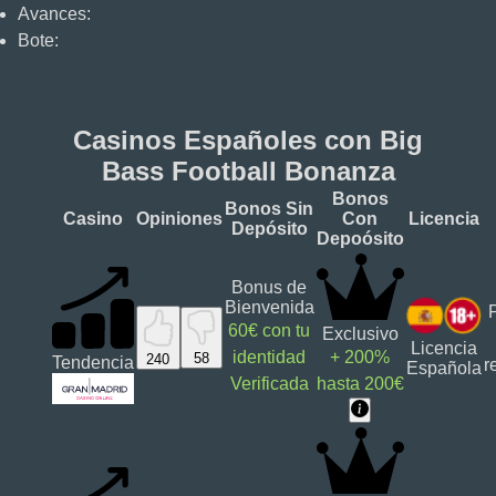
Avances:
Bote:
Casinos Españoles con Big
Bass Football Bonanza
Bonos
Bonos Sin
Casino
Opiniones
Con
Licencia
Depósito
Depoósito
Bonus de
Bienvenida
60€
con tu
Exclusivo
Licencia
+
200%
identidad
58
240
Tendencia
r
Española
hasta
200€
Verificada