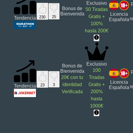
Exclusivo
Bonus de
50
Tiradas
Bienvenida
Licencia
Gratis
+
25
230
Tendencia
r
Española
100%
hasta
200€
Exclusivo
Bonus de
100
Bienvenida
Tiradas
20€
con tu
Licencia
Gratis
+
identidad
3
23
Tendencia
r
Española
200%
Verificada
hasta
1000€