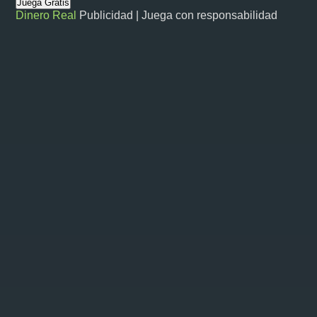
Juega Gratis
Dinero Real
Publicidad | Juega con responsabilidad