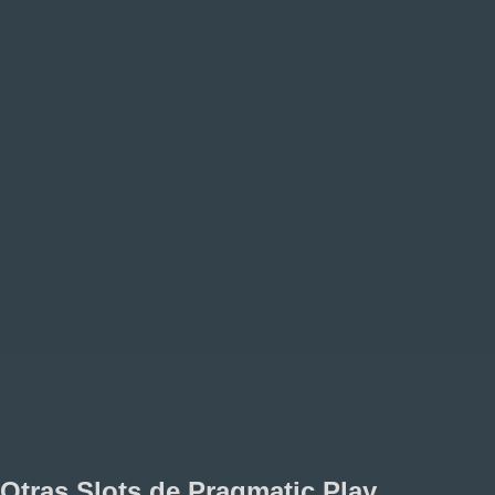
Otras Slots de Pragmatic Play