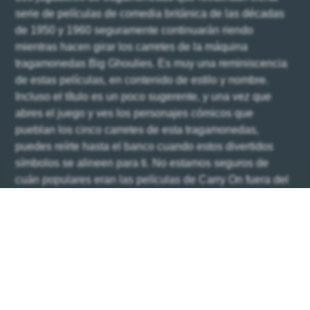
serie de películas de comedia británica de las décadas
de 1950 y 1960 seguramente continuarán riendo
mientras hacen girar los carretes de la máquina
tragamonedas Big Ghoulies. Es muy una reminiscencia
de estas películas, en contenido de estilo y nombre.
Incluso el título es un poco sugerente, y una vez que
abres el juego y ves los personajes cómicos que
pueblan los cinco carretes de esta tragamonedas,
puedes reírte hasta el banco cuando estos divertidos
símbolos se alineen para ti. No estamos seguros de
cuán populares eran las películas de Carry On fuera del
Reino Unido, y este tragamonedas proviene de la
compañía WMG con sede en Italia, pero no es necesario
ser un fanático de las películas, o incluso haber oído
hablar de ellas. disfruta este juego.
Listado Contenido
Donde jugar con la Big Ghoulies