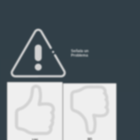
Señala un
Problema
80