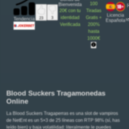
100
Bienvenida
Tiradas
20€
con tu
Licencia
Gratis
+
identidad
3
23
Tendencia
r
Española
200%
Verificada
hasta
1000€
Blood Suckers Tragamonedas
Online
La Blood Suckers Tragaperras es una slot de vampiros
de NetEnt es un 5×3 de 25 líneas con RTP 98% (sí, has
leído bien) y baja volatilidad: literalmente le puedes