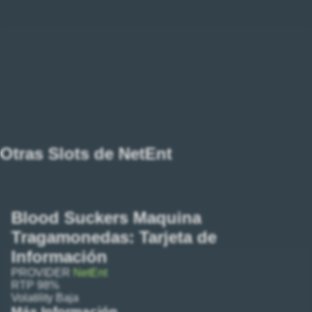
Otras Slots de NetEnt
Blood Suckers Maquina
Tragamonedas: Tarjeta de
Información
PROVIDER
NetEnt
RTP
98%
Volatility
Baja
Más Información