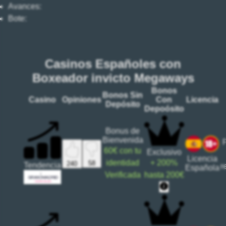
Avances:
Bote:
Casinos Españoles con
Boxeador invicto Megaways
Bonos
Bonos Sin
Casino
Opiniones
Con
Licencia
Depósito
Depoósito
Bonus de
Bienvenida
60€
con tu
Exclusivo
Licencia
+
200%
identidad
58
240
Tendencia
r
Española
hasta
200€
Verificada