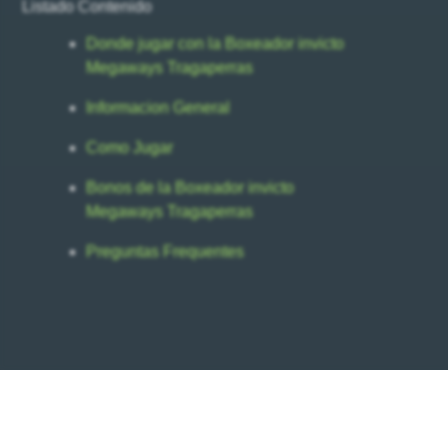
Listado Contenido
Donde jugar con la Boxeador invicto
Megaways Tragaperras
Informacion General
Como Jugar
Bonos de la Boxeador invicto
Megaways Tragaperras
Preguntas Frequentes