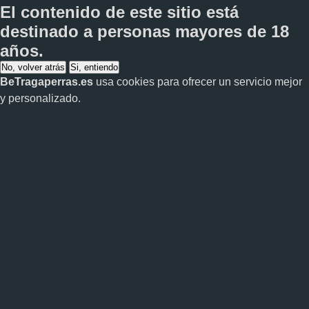
El contenido de este sitio está
destinado a personas
mayores de 18
años
.
No, volver atrás
Si, entiendo
BeTragaperras.es
usa cookies para ofrecer un servicio mejor
y personalizado.