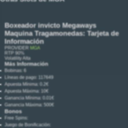
Boxeador invicto Megaways
Maquina Tragamonedas: Tarjeta de
Información
PROVIDER
MGA
RTP
90%
Volatility
Alta
Más Información
Bobinas:
6
Líneas de pago:
117649
Apuesta Mínima:
0.2€
Apuesta Máxima:
10€
Ganancia Mínima:
0.01€
Ganancia Máxima:
500€
Bonos
Free Spins:
Juego de Bonificación: