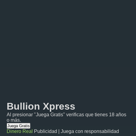
Bullion Xpress
Al presionar "Juega Gratis" verificas que tienes 18 años
o más.
Juega Gratis
Dinero Real
Publicidad | Juega con responsabilidad