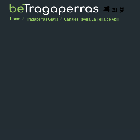
Home
Tragaperras Gratis
Canales Rivera La Feria de Abril