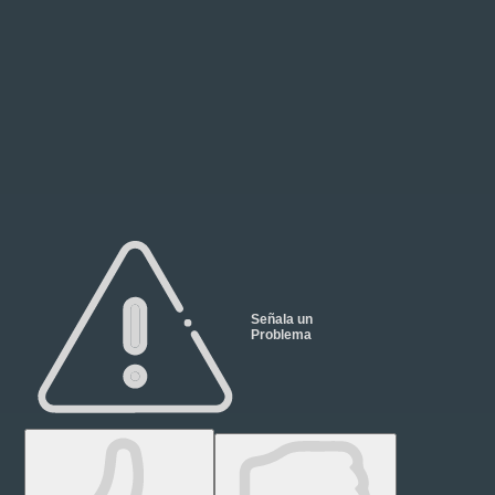
Señala un
Problema