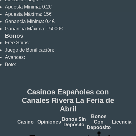
Apuesta Mínima:
0.2€
Apuesta Máxima:
15€
Ganancia Mínima:
0.4€
Ganancia Máxima:
15000€
Bonos
Free Spins:
Juego de Bonificación:
Avances:
Bote:
Casinos Españoles con
Canales Rivera La Feria de
Abril
Bonos
Bonos Sin
Casino
Opiniones
Con
Licencia
Depósito
Depoósito