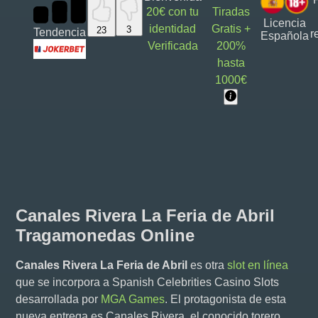
Tiradas
20€
con tu
Licencia
Gratis
+
identidad
3
23
Tendencia
r
Española
200%
Verificada
hasta
1000€
Canales Rivera La Feria de Abril
Tragamonedas Online
Canales Rivera La Feria de Abril
es otra
slot en línea
que se incorpora a Spanish Celebrities Casino Slots
desarrollada por
MGA Games
. El protagonista de esta
nueva entrega es Canales Rivera, el conocido torero