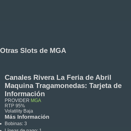
Otras Slots de MGA
Canales Rivera La Feria de Abril
Maquina Tragamonedas: Tarjeta de
Información
PROVIDER
MGA
RTP
95%
Volatility
Baja
Más Información
Bobinas:
3
Líneas de pago:
1