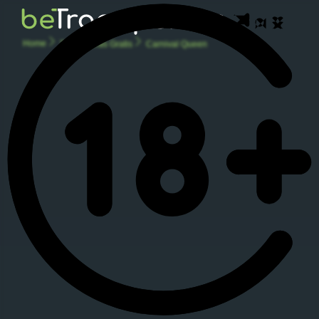
Home
Tragaperras Gratis
Carnival Queen