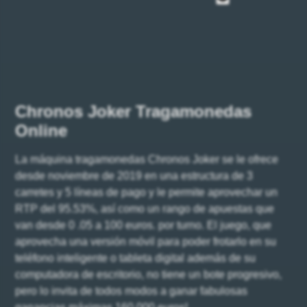
Chronos Joker Tragamonedas
Online
La máquina tragamonedas Chronos Joker se le ofrece
desde noviembre de 2019 en una estructura de 3
carretes y 5 líneas de pago y le permite aprovechar un
RTP del 95.53%, así como un rango de apuestas que
van desde 0 .05 a 100 euros. por turno. El juego, que
aprovecha una versión móvil para poder frotarlo en su
teléfono inteligente o tableta digital además de su
computadora de escritorio, no tiene un bote progresivo,
pero lo invita de todos modos a ganar fabulosas