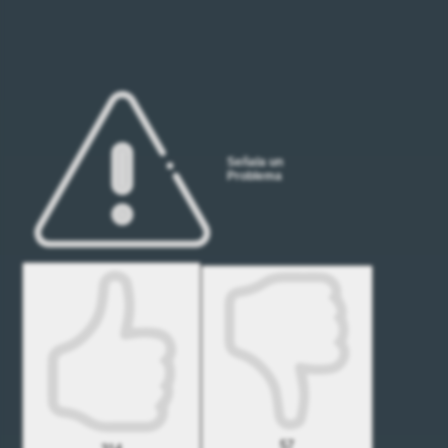
Señala un
Problema
57