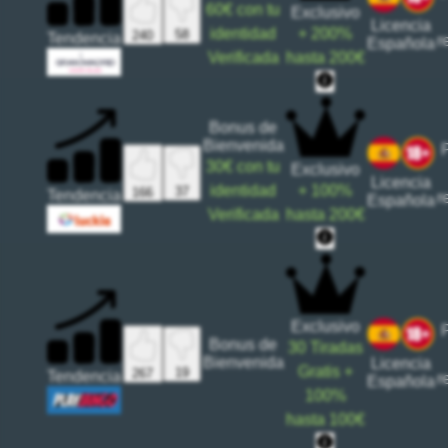
60€
con tu
Exclusivo
Licencia
+
200%
identidad
58
240
Tendencia
r
Española
hasta
200€
Verificada
Bonus de
Bienvenida
30€
con tu
Exclusivo
Licencia
+
100%
identidad
37
166
Tendencia
r
Española
hasta
200€
Verificada
Exclusivo
Bonus de
30
Tiradas
Bienvenida
Licencia
Gratis
+
19
267
Tendencia
r
Española
100%
hasta
100€