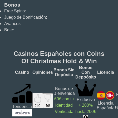
Bonos
Free Spins:
Juego de Bonificación:
Avances:
Bote:
Casinos Españoles con Coins
Of Christmas Hold & Win
Bonos
Bonos Sin
Casino
Opiniones
Con
Licencia
Depósito
Depoósito
Bonus de
Bienvenida
60€
con tu
Exclusivo
Licencia
+
200%
identidad
58
240
Tendencia
r
Española
hasta
200€
Verificada