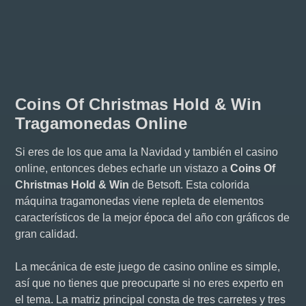
Coins Of Christmas Hold & Win
Tragamonedas Online
Si eres de los que ama la Navidad y también el casino
online, entonces debes echarle un vistazo a
Coins Of
Christmas
Hold & Win
de Betsoft. Esta colorida
máquina tragamonedas viene repleta de elementos
característicos de la mejor época del año con gráficos de
gran calidad.
La mecánica de este juego de casino online es simple,
así que no tienes que preocuparte si no eres experto en
el tema. La matriz principal consta de tres carretes y tres