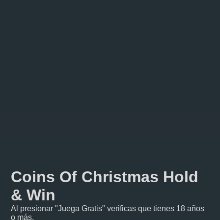
Coins Of Christmas Hold
& Win
Al presionar "Juega Gratis" verificas que tienes 18 años
o más.