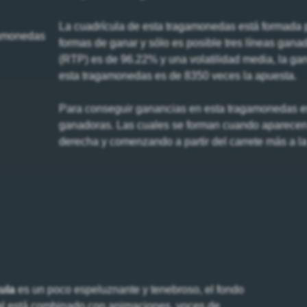
La cuadrícula de esta tragamonedas está formada por 
formas de ganar y sólo es posible tres líneas gana
(RTP) es de 96.22% y una volatilidad media, la g
esta tragamonedas es de 8350 veces la apuesta.
Para conseguir ganancias en esta tragamonedas e
ganadoras. Las cuales se forman cuando aparecen 
derecha y comenzando a partir del carrete más a la
ula
es un poco espeluznante y tenebroso, el fondo
cual está combinado con animaciones, voces de