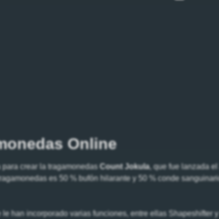
monedas Online
a para crear la tragamonedas
Count Jokula
, que fue lanzada el
 tragamonedas es 50 % bufón hilarante y 50 % conde sanguinar
 le han incorporado varias funciones, entre ellas Shapeshifter 