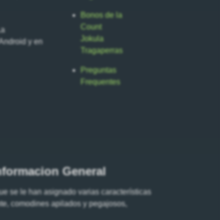
Bonos de la
Count
La
Jokula
 Android y en
Tragaperras
Preguntas
Frequentes
nformacion General
e se le han asignado varias características
ente, comodines apilados y pegajosos,