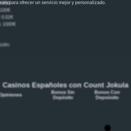
ies para ofrecer un servicio mejor y personalizado.
0.05€
100€
:
0.02€
:
1000€
ción:
Casinos Españoles con Count Jokula
Bonos Sin
Bonos Con
Opiniones
Depósito
Depoósito