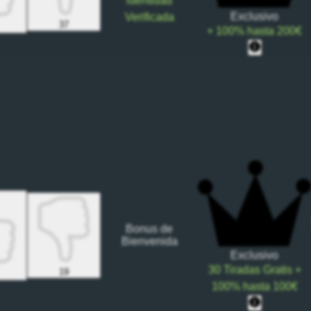
identidad
Exclusivo
Verificada
37
+
100%
hasta
200€
Bonus de
Bienvenida
Exclusivo
30
Tiradas Gratis
+
19
100%
hasta
100€