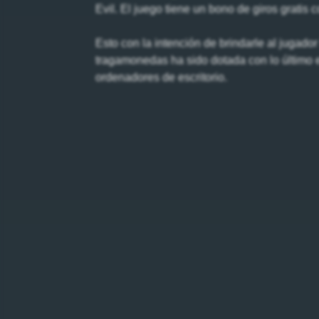
Evil. El juego tiene un bono de giros grati
Esto con la intención de brindarle al jugado
tragamonedas ha sido dotada con lo último e
ordenadores de escritorio.