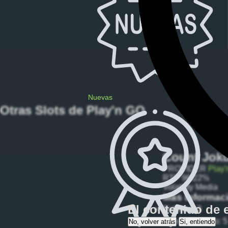
Nuevas
Otras Slots de Play'n GO
Count Joku
PROVIDER
Play
RTP
96.22%
Volatility
Media
Más Informac
El contenido de 
Bobinas:
3
Líneas de pago:
5
No, volver atrás
Si, entiendo