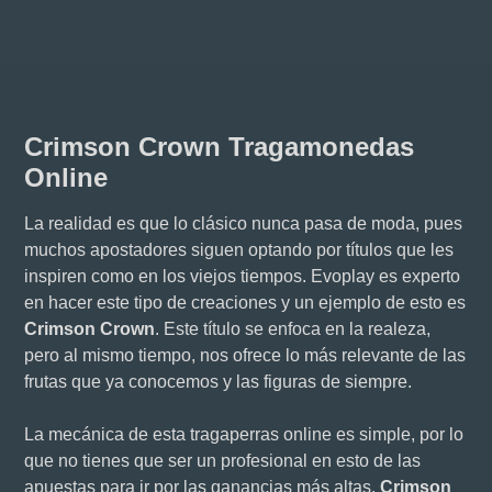
Crimson Crown Tragamonedas
Online
La realidad es que lo clásico nunca pasa de moda, pues
muchos apostadores siguen optando por títulos que les
inspiren como en los viejos tiempos. Evoplay es experto
en hacer este tipo de creaciones y un ejemplo de esto es
Crimson Crown
. Este título se enfoca en la realeza,
pero al mismo tiempo, nos ofrece lo más relevante de las
frutas que ya conocemos y las figuras de siempre.
La mecánica de esta tragaperras online es simple, por lo
que no tienes que ser un profesional en esto de las
apuestas para ir por las ganancias más altas.
Crimson