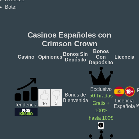
Bote:
Casinos Españoles con
Crimson Crown
Bonos
Bonos Sin
Casino
Opiniones
Con
Licencia
Depósito
Depoósito
Exclusivo
Bonus de
50
Tiradas
Bienvenida
Licencia
Gratis
+
3
10
Tendencia
r
Española
100%
hasta
100€