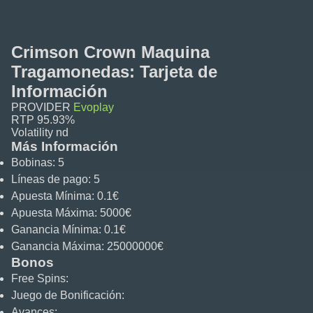
Crimson Crown Maquina
Tragamonedas: Tarjeta de
Información
PROVIDER
Evoplay
RTP
95.93%
Volatility
nd
Más Información
Bobinas:
5
Líneas de pago:
5
Apuesta Mínima:
0.1€
Apuesta Máxima:
5000€
Ganancia Mínima:
0.1€
Ganancia Máxima:
25000000€
Bonos
Free Spins:
Juego de Bonificación:
Avances: