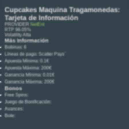
Cupcakes Maquina Tragamonedas:
Tarjeta de Información
PROVIDER
NetEnt
RTP
96.05%
Volatility
Alta
Más Información
Bobinas:
6
Líneas de pago:
Scatter Pays`
Apuesta Mínima:
0.1€
Apuesta Máxima:
200€
Ganancia Mínima:
0.01€
Ganancia Máxima:
200€
Bonos
Free Spins:
Juego de Bonificación:
Avances:
Bote: