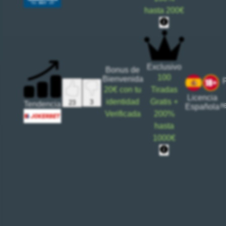
hasta
200€
Exclusivo
Bonus de
100
Bienvenida
Tiradas
20€
con tu
Licencia
Gratis
+
identidad
3
23
Tendencia
r
Española
200%
Verificada
hasta
1000€