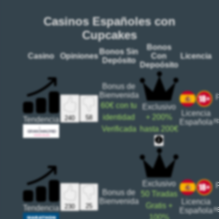
Casinos Españoles con
Cupcakes
Bonos
Bonos Sin
Casino
Opiniones
Con
Licencia
Depósito
Depoósito
Bonus de
Bienvenida
60€
con tu
Exclusivo
Licencia
+
200%
identidad
58
240
Tendencia
r
Española
hasta
200€
Verificada
Exclusivo
Bonus de
50
Tiradas
Bienvenida
Licencia
Gratis
+
25
230
Tendencia
r
Española
100%