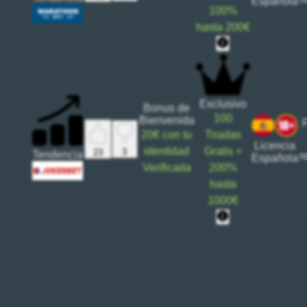
Española
100%
hasta
200€
Exclusivo
Bonus de
100
Bienvenida
Tiradas
20€
con tu
Licencia
Gratis
+
identidad
3
23
Tendencia
r
Española
200%
Verificada
hasta
1000€