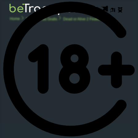
Home
Tragaperras Gratis
Dead or Alive 2 Feature Buy