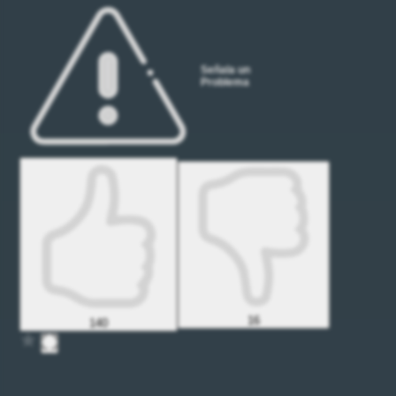
Señala un
Problema
16
140