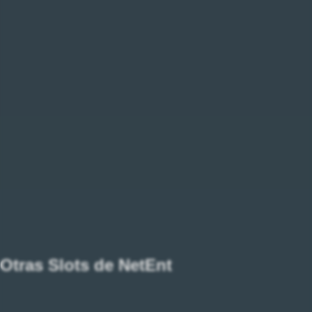
Otras Slots de NetEnt