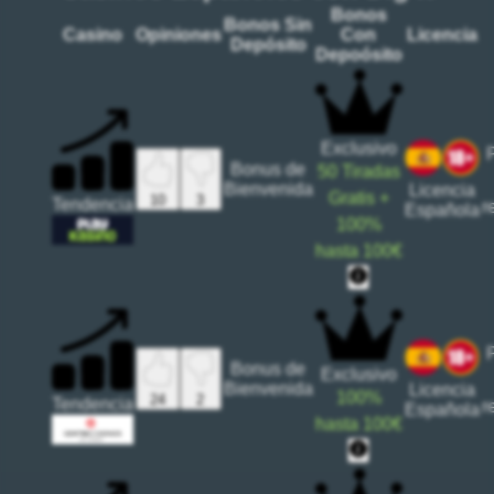
Bonos
Bonos Sin
Casino
Opiniones
Con
Licencia
Depósito
Depoósito
Exclusivo
Bonus de
50
Tiradas
Bienvenida
Licencia
Gratis
+
3
10
Tendencia
r
Española
100%
hasta
100€
Bonus de
Exclusivo
Bienvenida
Licencia
100%
2
24
Tendencia
r
Española
hasta
100€