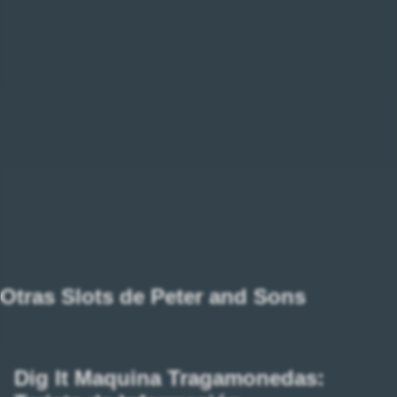
Otras Slots de Peter and Sons
Dig It Maquina Tragamonedas: