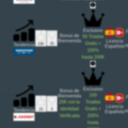
Exclusivo
Bonus de
50
Tiradas
Bienvenida
Licencia
Gratis
+
25
230
Tendencia
r
Española
100%
hasta
200€
Exclusivo
Bonus de
100
Bienvenida
Tiradas
20€
con tu
Licencia
Gratis
+
identidad
3
23
Tendencia
r
Española
200%
Verificada
hasta