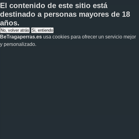
El contenido de este sitio está
destinado a personas
mayores de 18
años
.
No, volver atrás
Si, entiendo
BeTragaperras.es
usa cookies para ofrecer un servicio mejor
y personalizado.