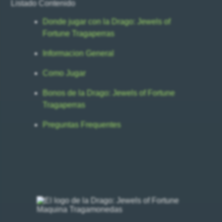
Listado Contenido
Donde jugar con la Drago: Jewels of
Fortune Tragaperras
Informacion General
Como Jugar
Bonos de la Drago: Jewels of Fortune
Tragaperras
Preguntas Frequentes