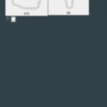
83
673