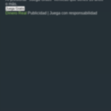
o más.
Juega Gratis
Dinero Real
Publicidad | Juega con responsabilidad