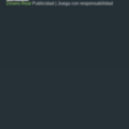
Dinero Real
Publicidad | Juega con responsabilidad