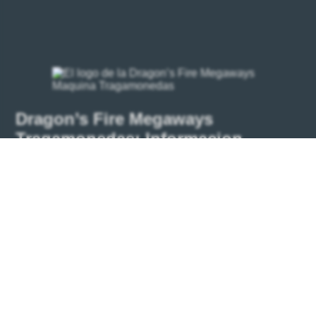
Dragon’s Fire Megaways
Tragamonedas: Informacion
General
El motor de juego de esta tragaperras está configurado
por 6 carretes y los Megaways pueden llegar hasta
117.649. Además, existen otros atributos adicionales que
harán que quieras seguir jugando, ya que incluye
multiplicadores que incrementan con cada ganancia
hasta 50x.
También encontrarás
carretes salvajes, tiradas gratis y