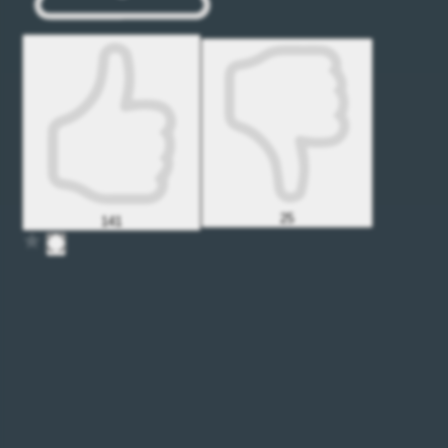
25
141