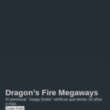
Dragon’s Fire Megaways
Al presionar "Juega Gratis" verificas que tienes 18 años
o más.
Juega Gratis