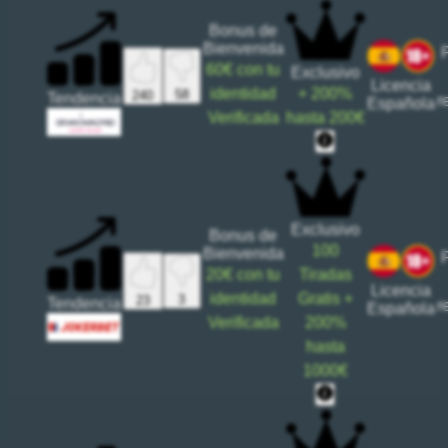
Bonus de
Bienvenida
60€
con tu
Exclusivo
Licencia
+
200%
identidad
58
240
Tendencia
r
Española
hasta
200€
Verificada
Exclusivo
Bonus de
100
Bienvenida
Tiradas
20€
con tu
Licencia
Gratis
+
identidad
3
23
Tendencia
r
Española
200%
Verificada
hasta
1000€