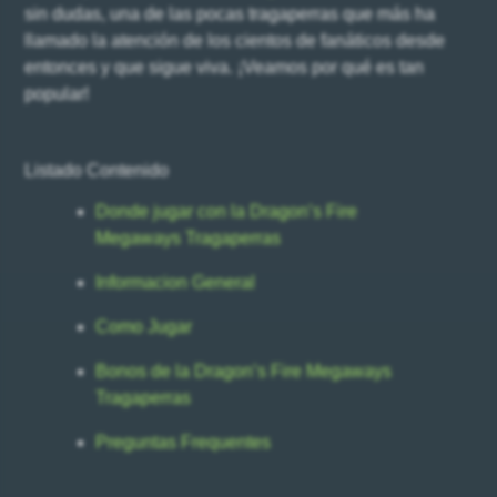
sin dudas, una de las pocas tragaperras que más ha
llamado la atención de los cientos de fanáticos desde
entonces y que sigue viva. ¡Veamos por qué es tan
popular!
Listado Contenido
Donde jugar con la Dragon’s Fire
Megaways Tragaperras
Informacion General
Como Jugar
Bonos de la Dragon’s Fire Megaways
Tragaperras
Preguntas Frequentes