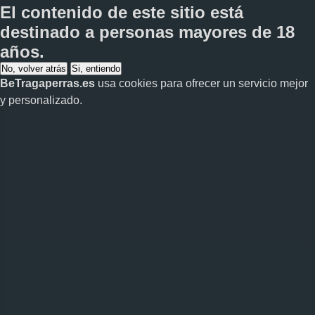
El contenido de este sitio está
destinado a personas
mayores de 18
años
.
No, volver atrás
Si, entiendo
BeTragaperras.es
usa cookies para ofrecer un servicio mejor
y personalizado.