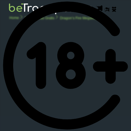
Home
Tragaperras Gratis
Dragon’s Fire Megaways