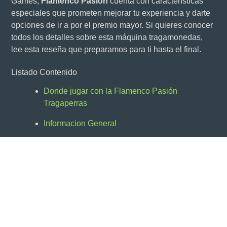
Games,
Flamenco Pasión
cuenta con características
especiales que prometen mejorar tu experiencia y darte
opciones de ir a por el premio mayor. Si quieres conocer
todos los detalles sobre esta máquina tragamonedas,
lee esta reseña que preparamos para ti hasta el final.
Listado Contenido
Donde jugar con la Flamenco Pasión
Tragaperras
Informacion General
Como Jugar
Bonos de la Flamenco Pasión
Tragaperras
Preguntas Frequentes