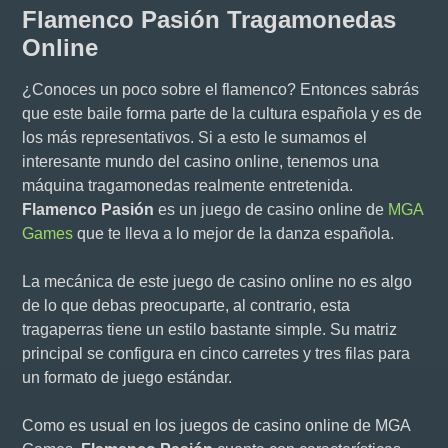
Flamenco Pasión Tragamonedas
Online
¿Conoces un poco sobre el flamenco? Entonces sabrás
que este baile forma parte de la cultura española y es de
los más representativos. Si a esto le sumamos el
interesante mundo del casino online, tenemos una
máquina tragamonedas realmente entretenida.
Flamenco Pasión
es un juego de casino online de
MGA
Games
que te lleva a lo mejor de la danza española.
La mecánica de este juego de casino online no es algo
de lo que debas preocuparte, al contrario, esta
tragaperras tiene un estilo bastante simple. Su matriz
principal se configura en cinco carretes y tres filas para
un formato de juego estándar.
Como es usual en los juegos de casino online de MGA