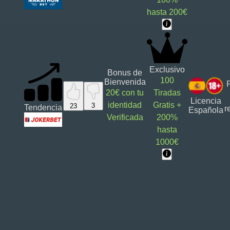
hasta
200€
Exclusivo
Bonus de
100
Bienvenida
Tiradas
20€
con tu
Licencia
Gratis
+
identidad
3
23
Tendencia
r
Española
200%
Verificada
hasta
1000€