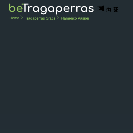
Home
Tragaperras Gratis
Flamenco Pasión