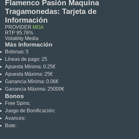
Flamenco Pasión Maquina
Tragamonedas: Tarjeta de
Información
PROVIDER
MGA
RTP
95.76%
Volatility
Media
Más Información
Bobinas:
5
Líneas de pago:
25
Apuesta Mínima:
0.25€
Apuesta Máxima:
25€
Ganancia Mínima:
0.06€
Ganancia Máxima:
25000€
Bonos
Free Spins:
Juego de Bonificación:
Avances:
Bote: