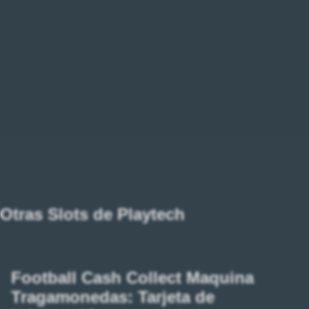
Otras Slots de Playtech
Football Cash Collect Maquina
Tragamonedas: Tarjeta de