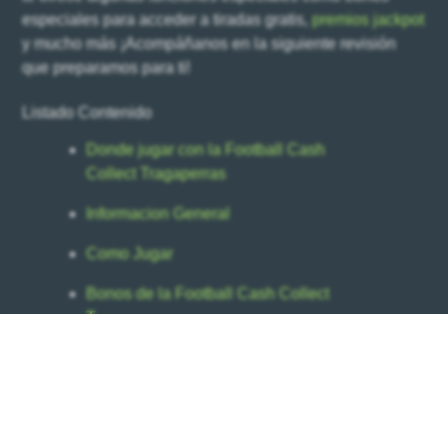
especiales para acceder a tiradas gratis,
premios jackpot
y mucho más ¡Acompáñanos en la siguiente revisión
que preparamos para ti!
Listado Contenido
Donde jugar con la Football Cash
Collect Tragaperras
Informacion General
Como Jugar
Bonos de la Football Cash Collect
Tragaperras
Preguntas Frequentes