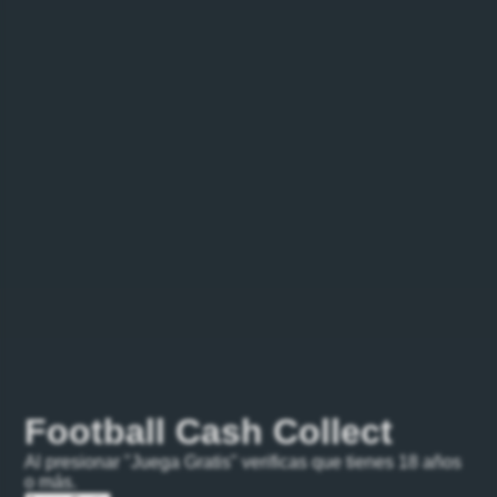
Football Cash Collect
Al presionar "Juega Gratis" verificas que tienes 18 años
o más.