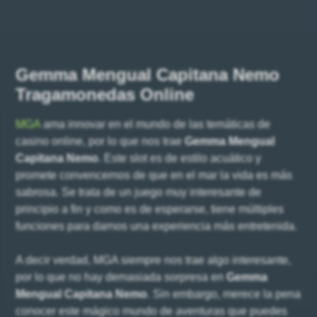
Gemma Mengual Capitana Nemo
Tragamonedas Online
MGA
ama innovar en el mundo de las temáticas de
casino online, por lo que nos trae
Gemma Mengual
Capitana Nemo
. Este slot es de estilo acuático y
promete convencernos de que en el mar la vida es más
sabrosa. Se trata de un juego muy interesante de
principio a fin y como es de esperarse, tiene múltiples
funciones para darnos una experiencia más entretenida.
A decir verdad, MGA siempre nos trae algo interesante,
por lo que no hay demasiada sorpresa en
Gemma
Mengual Capitana Nemo
. Sin embargo, merece la pena
conocer este mágico mundo de aventuras que puedes