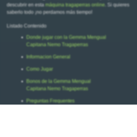
descubrir en esta
máquina tragaperras online
. Si quieres
saberlo todo ¡no perdamos más tiempo!
Listado Contenido
Donde jugar con la Gemma Mengual
Capitana Nemo Tragaperras
Informacion General
Como Jugar
Bonos de la Gemma Mengual
Capitana Nemo Tragaperras
Preguntas Frequentes