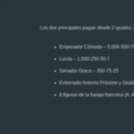
Los dos principales pagan desde 2 iguales, y
Emperador Cómodo – 5.000-500-7
Lucila – 1.000-250-50-7
Senador Graco – 350-75-25
Entrenado Antonio Próximo y Glad
6 figuras de la baraja francesa (A, 