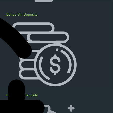
Bonos Sin Depósito
Bonos Por Depósito