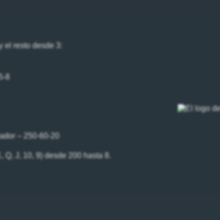
 el resto desde 3:
5-8
iador – 250-60-20
K, Q, J, 10, 9) desde 200 hasta 8.