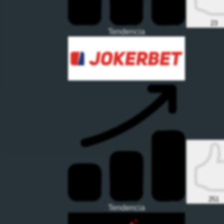
23
Tendencia
251
Tendencia