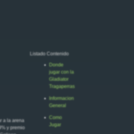
Listado Contenido
Donde
jugar con la
Gladiator
Tragaperras
Informacion
General
Como
r a la arena
Jugar
09% y premio