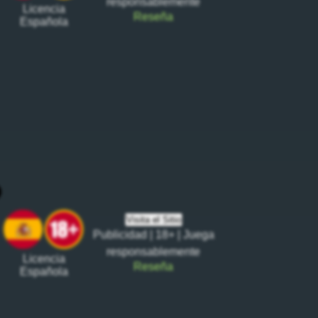
responsablemente
Licencia
Reseña
Española
Visita el Sitio
Publicidad | 18+ | Juega
responsablemente
Licencia
Reseña
Española