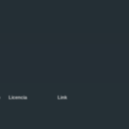
o
Licencia
Link