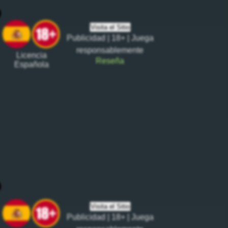
Visita el Sitio
Publicidad | 18+ | Juega
responsablemente
Licencia
Reseña
Española
Visita el Sitio
Publicidad | 18+ | Juega