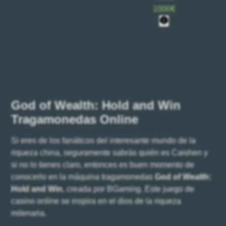
1000€
God of Wealth: Hold and Win
Tragamonedas Online
Si eres de los fanáticos del interesante mundo de la
riqueza china, seguramente sabrás quién es Caishen y
si no lo tienes claro, entonces es buen momento de
conocerlo en la máquina tragamonedas
God of Wealth:
Hold and Win
, creada por BGaming. Este juego de
casino online se inspira en el dios de la riqueza
milenaria.