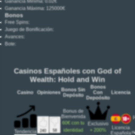
Ganancia Mínima:
0.02€
Ganancia Máxima:
125000€
Bonos
Free Spins:
Juego de Bonificación:
Avances:
Bote:
Casinos Españoles con God of
Wealth: Hold and Win
Bonos
Bonos Sin
Casino
Opiniones
Con
Licencia
Depósito
Depoósito
Bonus de
Bienvenida
60€
con tu
Exclusivo
Licencia
+
200%
identidad
58
240
Tendencia
r
Española