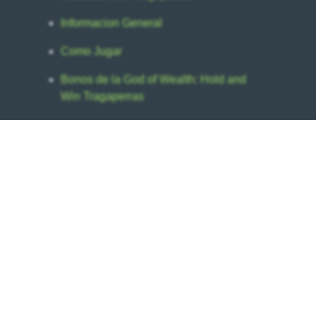
Informacion General
Como Jugar
Bonos de la God of Wealth: Hold and
Win Tragaperras
Preguntas Frequentes
God of Wealth: Hold and Win
Tragamonedas: Informacion