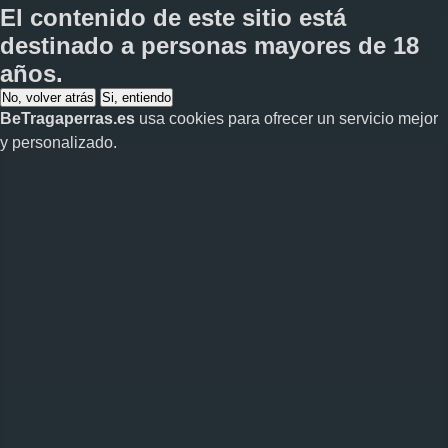
El contenido de este sitio está
destinado a personas
mayores de 18
años
.
No, volver atrás
Si, entiendo
BeTragaperras.es
usa cookies para ofrecer un servicio mejor
y personalizado.