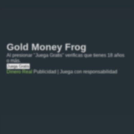
Gold Money Frog
Al presionar "Juega Gratis" verificas que tienes 18 años
o más.
Juega Gratis
Dinero Real
Publicidad | Juega con responsabilidad