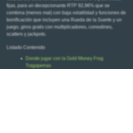
fijas, para un decepcionante RTP 92,96% que se
combina (menos mal) con baja volatilidad y funciones de
bonificación que incluyen una Rueda de la Suerte y un
juego, giros gratis con multiplicadores, comodines,
scatters y jackpots.
Listado Contenido
Donde jugar con la Gold Money Frog
Tragaperras
Informacion General
Como Jugar
Bonos de la Gold Money Frog
Tragaperras
Preguntas Frequentes