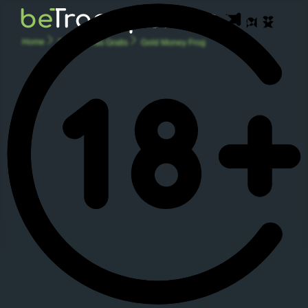
Home
Tragaperras Gratis
Gold Money Frog