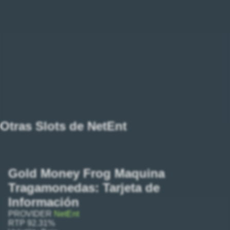
Otras Slots de NetEnt
Gold Money Frog Maquina
Tragamonedas: Tarjeta de
Información
PROVIDER
NetEnt
RTP
92.31%