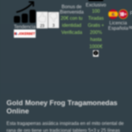
Exclusivo
Bonus de
100
Bienvenida
Tiradas
20€
con tu
Licencia
Gratis
+
identidad
3
23
Tendencia
r
Española
200%
Verificada
hasta
1000€
Gold Money Frog Tragamonedas
Online
Esta tragaperras asiática inspirada en el mito oriental de
rana de oro tiene un tradicional tablero 5×3 y 25 líneas