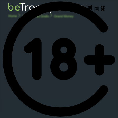
Home
Tragaperras Gratis
Grand Money